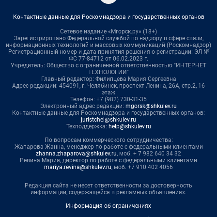
Контактные данные для Роскомнадзора и государственных органов
Сетевое издание «Мгорск.ру» (18+)
Зарегистрировано Федеральной службой по надзору в сфере связи,
информационных технологий и массовых коммуникаций (Роскомнадзор)
Регистрационный номер и дата принятия решения о регистрации: ЭЛ №
ФС 77-84712 от 06.02.2023 г.
Учредитель: Общество с ограниченной ответственностью "ИНТЕРНЕТ
ТЕХНОЛОГИИ"
Главный редактор: Филипцева Мария Сергеевна
Адрес редакции: 454091, г. Челябинск, проспект Ленина, 26А, стр.2, 16
этаж
Телефон: +7 (982) 730-31-35
Электронный адрес редакции:
mgorsk@shkulev.ru
Контактные данные для Роскомнадзора и государственных органов:
juristchel@shkulev.ru
Техподдержка:
help@shkulev.ru
По вопросам коммерческого сотрудничества:
Жапарова Жанна, менеджер по работе с федеральными клиентами
zhanna.zhaparova@shkulev.ru
, моб. + 7 982 640 34 32
Ревина Мария, директор по работе с федеральными клиентами
mariya.revina@shkulev.ru
, моб. +7 910 402 4056
Редакция сайта не несет ответственности за достоверность
информации, содержащейся в рекламных объявлениях.
Информация об ограничениях