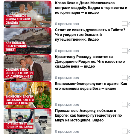
Клава Кока и Дима Масленников
сыграли свадьбу. Кадры с торжества и
история пары — в видео
0 просмотров
0
Стоит ли искать духовность в Тибете?
Что увидел там бывалый
путешественник. Видео
0 просмотров
0
Криштиану Роналду женится на
Джорджине Родригес. Что известно о
свадьбе века — видео
0 просмотров
0
Бизнесмен-блогер служит в храме. Как
его изменила вера в Бога — видео
0 просмотров
0
Проехал всю Америку, побывал в
Европе: как байкер путешествует по
миру на мотоцикле. Видео
0 просмотров
0