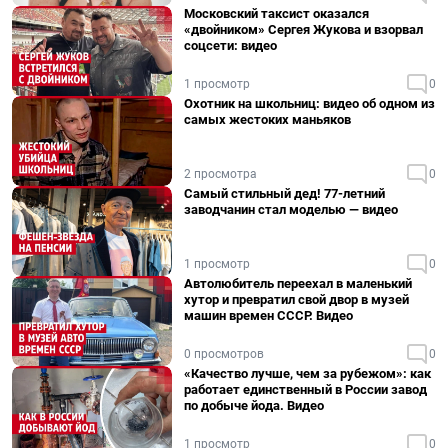
Московский таксист оказался
«двойником» Сергея Жукова и взорвал
соцсети: видео
1 просмотр
0
Охотник на школьниц: видео об одном из
самых жестоких маньяков
2 просмотра
0
Самый стильный дед! 77-летний
заводчанин стал моделью — видео
1 просмотр
0
Автолюбитель переехал в маленький
хутор и превратил свой двор в музей
машин времен СССР. Видео
0 просмотров
0
«Качество лучше, чем за рубежом»: как
работает единственный в России завод
по добыче йода. Видео
1 просмотр
0