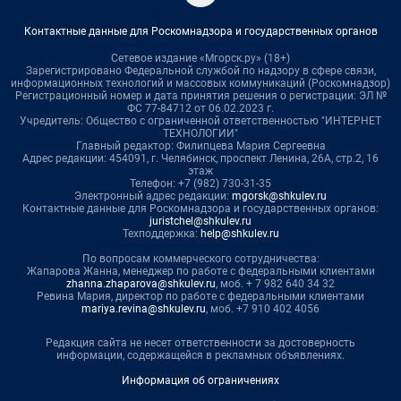
Контактные данные для Роскомнадзора и государственных органов
Сетевое издание «Мгорск.ру» (18+)
Зарегистрировано Федеральной службой по надзору в сфере связи,
информационных технологий и массовых коммуникаций (Роскомнадзор)
Регистрационный номер и дата принятия решения о регистрации: ЭЛ №
ФС 77-84712 от 06.02.2023 г.
Учредитель: Общество с ограниченной ответственностью "ИНТЕРНЕТ
ТЕХНОЛОГИИ"
Главный редактор: Филипцева Мария Сергеевна
Адрес редакции: 454091, г. Челябинск, проспект Ленина, 26А, стр.2, 16
этаж
Телефон: +7 (982) 730-31-35
Электронный адрес редакции:
mgorsk@shkulev.ru
Контактные данные для Роскомнадзора и государственных органов:
juristchel@shkulev.ru
Техподдержка:
help@shkulev.ru
По вопросам коммерческого сотрудничества:
Жапарова Жанна, менеджер по работе с федеральными клиентами
zhanna.zhaparova@shkulev.ru
, моб. + 7 982 640 34 32
Ревина Мария, директор по работе с федеральными клиентами
mariya.revina@shkulev.ru
, моб. +7 910 402 4056
Редакция сайта не несет ответственности за достоверность
информации, содержащейся в рекламных объявлениях.
Информация об ограничениях