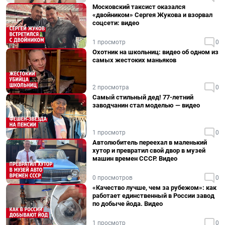
Московский таксист оказался
«двойником» Сергея Жукова и взорвал
соцсети: видео
1 просмотр
0
Охотник на школьниц: видео об одном из
самых жестоких маньяков
2 просмотра
0
Самый стильный дед! 77-летний
заводчанин стал моделью — видео
1 просмотр
0
Автолюбитель переехал в маленький
хутор и превратил свой двор в музей
машин времен СССР. Видео
0 просмотров
0
«Качество лучше, чем за рубежом»: как
работает единственный в России завод
по добыче йода. Видео
1 просмотр
0