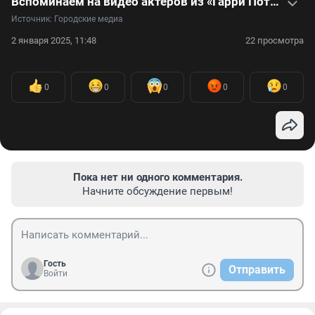
Вспоминаем на видео актеров из «Гарри Поттера», которых с нами уже нет
Источник: 
Городские медиа
2 января 2025, 11:48
22 просмотра
0
0
0
0
0
Пока нет ни одного комментария.
Начните обсуждение первым!
Гость
Отправить
Войти