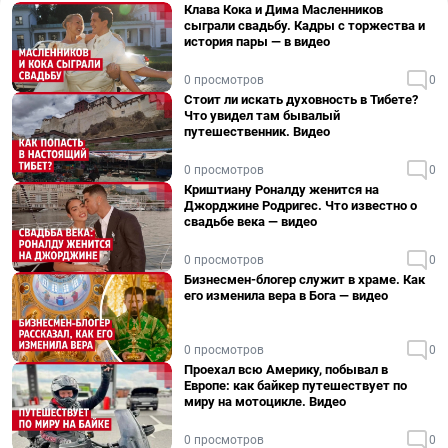
Клава Кока и Дима Масленников
сыграли свадьбу. Кадры с торжества и
история пары — в видео
0 просмотров
0
Стоит ли искать духовность в Тибете?
Что увидел там бывалый
путешественник. Видео
0 просмотров
0
Криштиану Роналду женится на
Джорджине Родригес. Что известно о
свадьбе века — видео
0 просмотров
0
Бизнесмен-блогер служит в храме. Как
его изменила вера в Бога — видео
0 просмотров
0
Проехал всю Америку, побывал в
Европе: как байкер путешествует по
миру на мотоцикле. Видео
0 просмотров
0