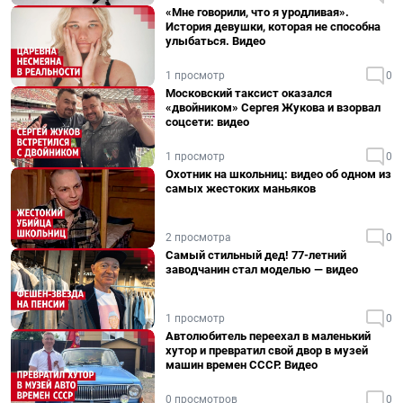
«Мне говорили, что я уродливая».
История девушки, которая не способна
улыбаться. Видео
1 просмотр
0
Московский таксист оказался
«двойником» Сергея Жукова и взорвал
соцсети: видео
1 просмотр
0
Охотник на школьниц: видео об одном из
самых жестоких маньяков
2 просмотра
0
Самый стильный дед! 77-летний
заводчанин стал моделью — видео
1 просмотр
0
Автолюбитель переехал в маленький
хутор и превратил свой двор в музей
машин времен СССР. Видео
0 просмотров
0