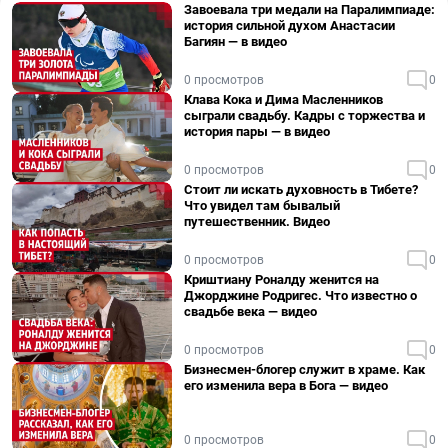
Завоевала три медали на Паралимпиаде:
история сильной духом Анастасии
Багиян — в видео
0 просмотров
0
Клава Кока и Дима Масленников
сыграли свадьбу. Кадры с торжества и
история пары — в видео
0 просмотров
0
Стоит ли искать духовность в Тибете?
Что увидел там бывалый
путешественник. Видео
0 просмотров
0
Криштиану Роналду женится на
Джорджине Родригес. Что известно о
свадьбе века — видео
0 просмотров
0
Бизнесмен-блогер служит в храме. Как
его изменила вера в Бога — видео
0 просмотров
0