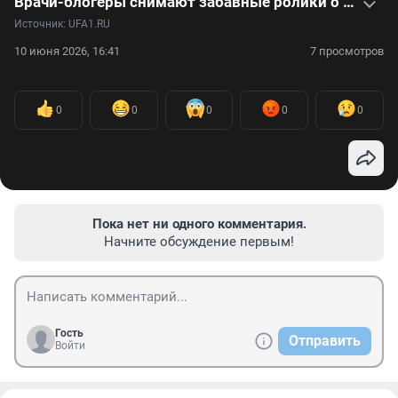
Врачи-блогеры снимают забавные ролики о работе в глубинке и выходках пациентов
Источник: 
UFA1.RU
10 июня 2026, 16:41
7 просмотров
0
0
0
0
0
Пока нет ни одного комментария.
Начните обсуждение первым!
Гость
Отправить
Войти