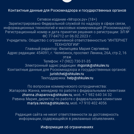
Контактные данные для Роскомнадзора и государственных органов
Сетевое издание «Мгорск.ру» (18+)
Зарегистрировано Федеральной службой по надзору в сфере связи,
информационных технологий и массовых коммуникаций (Роскомнадзор)
Регистрационный номер и дата принятия решения о регистрации: ЭЛ №
ФС 77-84712 от 06.02.2023 г.
Учредитель: Общество с ограниченной ответственностью "ИНТЕРНЕТ
ТЕХНОЛОГИИ"
Главный редактор: Филипцева Мария Сергеевна
Адрес редакции: 454091, г. Челябинск, проспект Ленина, 26А, стр.2, 16
этаж
Телефон: +7 (982) 730-31-35
Электронный адрес редакции:
mgorsk@shkulev.ru
Контактные данные для Роскомнадзора и государственных органов:
juristchel@shkulev.ru
Техподдержка:
help@shkulev.ru
По вопросам коммерческого сотрудничества:
Жапарова Жанна, менеджер по работе с федеральными клиентами
zhanna.zhaparova@shkulev.ru
, моб. + 7 982 640 34 32
Ревина Мария, директор по работе с федеральными клиентами
mariya.revina@shkulev.ru
, моб. +7 910 402 4056
Редакция сайта не несет ответственности за достоверность
информации, содержащейся в рекламных объявлениях.
Информация об ограничениях