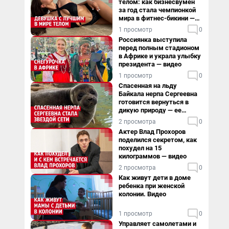
телом: как бизнесвумен
за год стала чемпионкой
мира в фитнес-бикини —
видео
1 просмотр
0
Россиянка выступила
перед полным стадионом
в Африке и украла улыбку
президента — видео
1 просмотр
0
Спасенная на льду
Байкала нерпа Сергеевна
готовится вернуться в
дикую природу — ее
видеоистория
2 просмотра
0
Актер Влад Прохоров
поделился секретом, как
похудел на 15
килограммов — видео
2 просмотра
0
Как живут дети в доме
ребенка при женской
колонии. Видео
1 просмотр
0
Управляет самолетами и