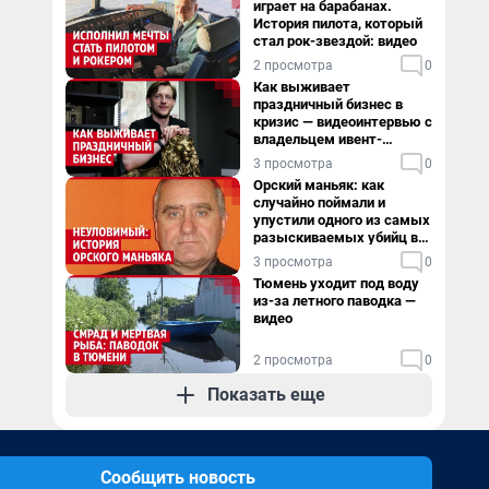
играет на барабанах.
История пилота, который
стал рок-звездой: видео
2 просмотра
0
Как выживает
праздничный бизнес в
кризис — видеоинтервью с
владельцем ивент-
агентства
3 просмотра
0
Орский маньяк: как
случайно поймали и
упустили одного из самых
разыскиваемых убийц в
России. Видео
3 просмотра
0
Тюмень уходит под воду
из-за летного паводка —
видео
2 просмотра
0
Показать еще
Сообщить новость