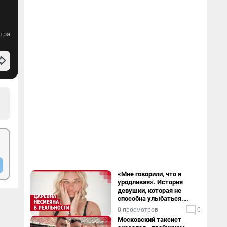
тра
«Мне говорили, что я
уродливая». История
девушки, которая не
способна улыбаться.
Видео
0 просмотров
0
Московский таксист