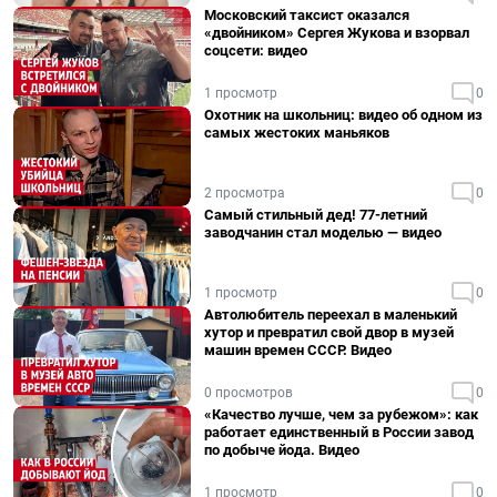
Московский таксист оказался
«двойником» Сергея Жукова и взорвал
соцсети: видео
1 просмотр
0
Охотник на школьниц: видео об одном из
самых жестоких маньяков
2 просмотра
0
Самый стильный дед! 77-летний
заводчанин стал моделью — видео
1 просмотр
0
Автолюбитель переехал в маленький
хутор и превратил свой двор в музей
машин времен СССР. Видео
0 просмотров
0
«Качество лучше, чем за рубежом»: как
работает единственный в России завод
по добыче йода. Видео
1 просмотр
0