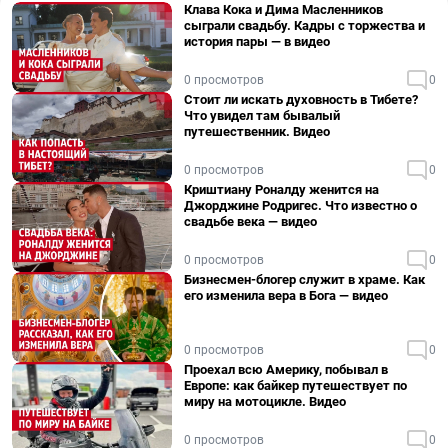
Клава Кока и Дима Масленников
сыграли свадьбу. Кадры с торжества и
история пары — в видео
0 просмотров
0
Стоит ли искать духовность в Тибете?
Что увидел там бывалый
путешественник. Видео
0 просмотров
0
Криштиану Роналду женится на
Джорджине Родригес. Что известно о
свадьбе века — видео
0 просмотров
0
Бизнесмен-блогер служит в храме. Как
его изменила вера в Бога — видео
0 просмотров
0
Проехал всю Америку, побывал в
Европе: как байкер путешествует по
миру на мотоцикле. Видео
0 просмотров
0