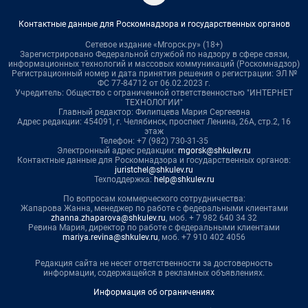
Контактные данные для Роскомнадзора и государственных органов
Сетевое издание «Мгорск.ру» (18+)
Зарегистрировано Федеральной службой по надзору в сфере связи,
информационных технологий и массовых коммуникаций (Роскомнадзор)
Регистрационный номер и дата принятия решения о регистрации: ЭЛ №
ФС 77-84712 от 06.02.2023 г.
Учредитель: Общество с ограниченной ответственностью "ИНТЕРНЕТ
ТЕХНОЛОГИИ"
Главный редактор: Филипцева Мария Сергеевна
Адрес редакции: 454091, г. Челябинск, проспект Ленина, 26А, стр.2, 16
этаж
Телефон: +7 (982) 730-31-35
Электронный адрес редакции:
mgorsk@shkulev.ru
Контактные данные для Роскомнадзора и государственных органов:
juristchel@shkulev.ru
Техподдержка:
help@shkulev.ru
По вопросам коммерческого сотрудничества:
Жапарова Жанна, менеджер по работе с федеральными клиентами
zhanna.zhaparova@shkulev.ru
, моб. + 7 982 640 34 32
Ревина Мария, директор по работе с федеральными клиентами
mariya.revina@shkulev.ru
, моб. +7 910 402 4056
Редакция сайта не несет ответственности за достоверность
информации, содержащейся в рекламных объявлениях.
Информация об ограничениях