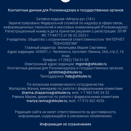
Контактные данные для Роскомнадзора и государственных органов
Сетевое издание «Мгорск.ру» (18+)
Зарегистрировано Федеральной службой по надзору в сфере связи,
информационных технологий и массовых коммуникаций (Роскомнадзор)
Регистрационный номер и дата принятия решения о регистрации: ЭЛ №
ФС 77-84712 от 06.02.2023 г.
Учредитель: Общество с ограниченной ответственностью "ИНТЕРНЕТ
ТЕХНОЛОГИИ"
Главный редактор: Филипцева Мария Сергеевна
Адрес редакции: 454091, г. Челябинск, проспект Ленина, 26А, стр.2, 16
этаж
Телефон: +7 (982) 730-31-35
Электронный адрес редакции:
mgorsk@shkulev.ru
Контактные данные для Роскомнадзора и государственных органов:
juristchel@shkulev.ru
Техподдержка:
help@shkulev.ru
По вопросам коммерческого сотрудничества:
Жапарова Жанна, менеджер по работе с федеральными клиентами
zhanna.zhaparova@shkulev.ru
, моб. + 7 982 640 34 32
Ревина Мария, директор по работе с федеральными клиентами
mariya.revina@shkulev.ru
, моб. +7 910 402 4056
Редакция сайта не несет ответственности за достоверность
информации, содержащейся в рекламных объявлениях.
Информация об ограничениях