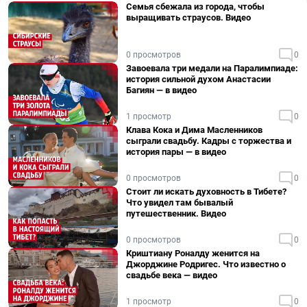
Семья сбежала из города, чтобы
выращивать страусов. Видео
0 просмотров
0
Завоевала три медали на Паралимпиаде:
история сильной духом Анастасии
Багиян — в видео
1 просмотр
0
Клава Кока и Дима Масленников
сыграли свадьбу. Кадры с торжества и
история пары — в видео
0 просмотров
0
Стоит ли искать духовность в Тибете?
Что увидел там бывалый
путешественник. Видео
0 просмотров
0
Криштиану Роналду женится на
Джорджине Родригес. Что известно о
свадьбе века — видео
1 просмотр
0