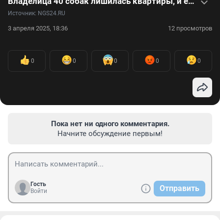
Владелица 40 собак лишилась квартиры, и ее «подобрал» собачий приют. Репортаж из нового жилища стаи
Источник: 
NGS24.RU
3 апреля 2025, 18:36
12 просмотров
0
0
0
0
0
Пока нет ни одного комментария.
Начните обсуждение первым!
Гость
Отправить
Войти