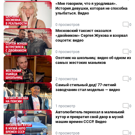
«Мне говорили, что я уродливая».
История девушки, которая не способна
улыбаться. Видео
0 просмотров
0
Московский таксист оказался
«двойником» Сергея Жукова и взорвал
соцсети: видео
0 просмотров
0
Охотник на школьниц: видео об одном из
самых жестоких маньяков
2 просмотра
0
Самый стильный дед! 77-летний
заводчанин стал моделью — видео
1 просмотр
0
Автолюбитель переехал в маленький
хутор и превратил свой двор в музей
машин времен СССР. Видео
0 просмотров
0