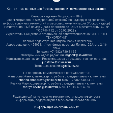
Контактные данные для Роскомнадзора и государственных органов
Сетевое издание «Мгорск.ру» (18+)
Зарегистрировано Федеральной службой по надзору в сфере связи,
информационных технологий и массовых коммуникаций (Роскомнадзор)
Регистрационный номер и дата принятия решения о регистрации: ЭЛ №
ФС 77-84712 от 06.02.2023 г.
Учредитель: Общество с ограниченной ответственностью "ИНТЕРНЕТ
ТЕХНОЛОГИИ"
Главный редактор: Филипцева Мария Сергеевна
Адрес редакции: 454091, г. Челябинск, проспект Ленина, 26А, стр.2, 16
этаж
Телефон: +7 (982) 730-31-35
Электронный адрес редакции:
mgorsk@shkulev.ru
Контактные данные для Роскомнадзора и государственных органов:
juristchel@shkulev.ru
Техподдержка:
help@shkulev.ru
По вопросам коммерческого сотрудничества:
Жапарова Жанна, менеджер по работе с федеральными клиентами
zhanna.zhaparova@shkulev.ru
, моб. + 7 982 640 34 32
Ревина Мария, директор по работе с федеральными клиентами
mariya.revina@shkulev.ru
, моб. +7 910 402 4056
Редакция сайта не несет ответственности за достоверность
информации, содержащейся в рекламных объявлениях.
Информация об ограничениях