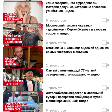
«Мне говорили, что я уродливая».
История девушки, которая не способна
улыбаться. Видео
0 просмотров
0
Московский таксист оказался
«двойником» Сергея Жукова и взорвал
соцсети: видео
0 просмотров
0
Охотник на школьниц: видео об одном из
самых жестоких маньяков
2 просмотра
0
Самый стильный дед! 77-летний
заводчанин стал моделью — видео
1 просмотр
0
Автолюбитель переехал в маленький
хутор и превратил свой двор в музей
машин времен СССР. Видео
0 просмотров
0