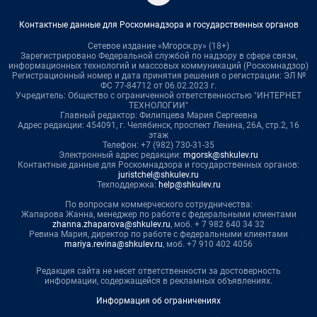
Контактные данные для Роскомнадзора и государственных органов
Сетевое издание «Мгорск.ру» (18+)
Зарегистрировано Федеральной службой по надзору в сфере связи,
информационных технологий и массовых коммуникаций (Роскомнадзор)
Регистрационный номер и дата принятия решения о регистрации: ЭЛ №
ФС 77-84712 от 06.02.2023 г.
Учредитель: Общество с ограниченной ответственностью "ИНТЕРНЕТ
ТЕХНОЛОГИИ"
Главный редактор: Филипцева Мария Сергеевна
Адрес редакции: 454091, г. Челябинск, проспект Ленина, 26А, стр.2, 16
этаж
Телефон: +7 (982) 730-31-35
Электронный адрес редакции:
mgorsk@shkulev.ru
Контактные данные для Роскомнадзора и государственных органов:
juristchel@shkulev.ru
Техподдержка:
help@shkulev.ru
По вопросам коммерческого сотрудничества:
Жапарова Жанна, менеджер по работе с федеральными клиентами
zhanna.zhaparova@shkulev.ru
, моб. + 7 982 640 34 32
Ревина Мария, директор по работе с федеральными клиентами
mariya.revina@shkulev.ru
, моб. +7 910 402 4056
Редакция сайта не несет ответственности за достоверность
информации, содержащейся в рекламных объявлениях.
Информация об ограничениях