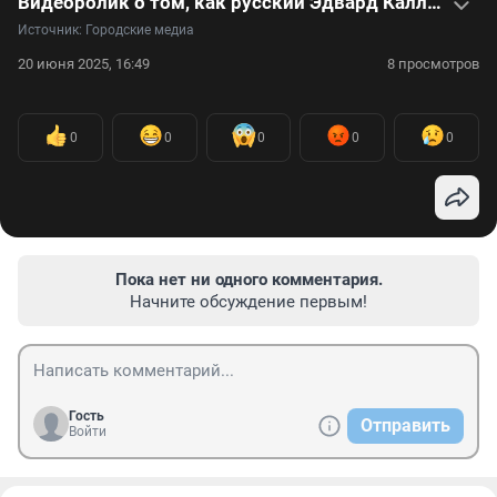
Видеоролик о том, как русский Эдвард Каллен прошел путь от работника завода до звезды соцсетей
Источник: 
Городские медиа
20 июня 2025, 16:49
8 просмотров
0
0
0
0
0
Пока нет ни одного комментария.
Начните обсуждение первым!
Гость
Отправить
Войти