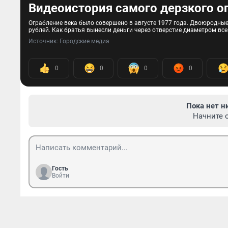
Видеоистория самого дерзкого о
Ограбление века было совершено в августе 1977 года. Двоюродные
рублей. Как братья вынесли деньги через отверстие диаметром все
Источник: 
Городские медиа
0
0
0
0
Пока нет н
Начните 
Гость
Войти