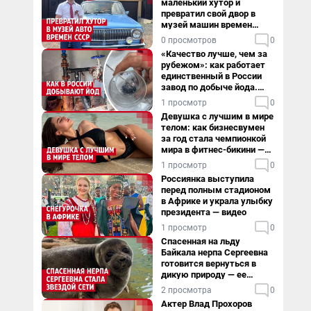
маленький хутор и
превратил свой двор в
музей машин времен
СССР. Видео
0 просмотров
0
«Качество лучше, чем за
рубежом»: как работает
единственный в России
завод по добыче йода.
Видео
1 просмотр
0
Девушка с лучшим в мире
телом: как бизнесвумен
за год стала чемпионкой
мира в фитнес-бикини —
видео
1 просмотр
0
Россиянка выступила
перед полным стадионом
в Африке и украла улыбку
президента — видео
1 просмотр
0
Спасенная на льду
Байкала нерпа Сергеевна
готовится вернуться в
дикую природу — ее
видеоистория
2 просмотра
0
Актер Влад Прохоров