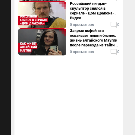
Российский ниндзя-
скульптор снялся в
сериале «Дом Дракона».
Видео
0 просмотров
0
Закрыл кофейни и
осваивает новый бизнес:
жизнь алтайского Маугли
после переезда из тайги в
столицу
0 просмотров
0