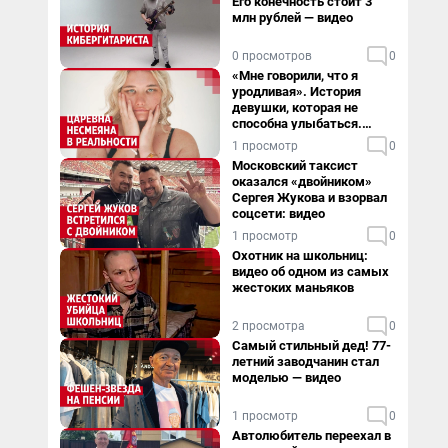
Его конечность стоит 3
млн рублей — видео
0 просмотров
0
«Мне говорили, что я
уродливая». История
девушки, которая не
способна улыбаться.
Видео
1 просмотр
0
Московский таксист
оказался «двойником»
Сергея Жукова и взорвал
соцсети: видео
1 просмотр
0
Охотник на школьниц:
видео об одном из самых
жестоких маньяков
2 просмотра
0
Самый стильный дед! 77-
летний заводчанин стал
моделью — видео
1 просмотр
0
Автолюбитель переехал в