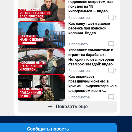
поделился секретом, как
похудел на 15
килограммов — видео
2 просмотра
0
Как живут дети в доме
ребенка при женской
колонии. Видео
1 просмотр
0
Управляет самолетами и
играет на барабанах.
История пилота, который
стал рок-звездой: видео
2 просмотра
0
Как выживает
праздничный бизнес в
кризис — видеоинтервью с
владельцем ивент-
агентства
3 просмотра
0
Показать еще
Сообщить новость