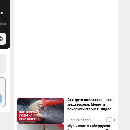
на
ров
Все дети одинаковы: как
медвежонок Момота
покорил интернет. Видео
0 просмотров
0
Музыкант с киберрукой.