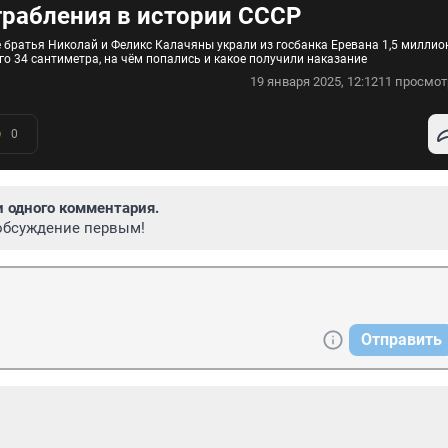
грабления в истории СССР
 братья Николай и Феликс Калачяны украли из госбанка Еревана 1,5 миллио
го 34 сантиметра, на чём попались и какое получили наказание
19 января 2025, 12:12
11 просмот
0
и одного комментария.
обсуждение первым!
Отправить