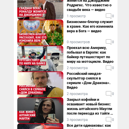
женится на Джорджине
Родригес. Что известно о
свадьбе века — видео
1 просмотр
0
Бизнесмен-блогер служит
в храме. Как его изменила
вера в Бога — видео
0 просмотров
0
Проехал всю Америку,
побывал в Европе: как
байкер путешествует по
миру на мотоцикле. Видео
2 просмотра
0
Российский ниндзя-
скульптор снялся в
сериале «Дом Дракона».
Видео
2 просмотра
0
Закрыл кофейни и
осваивает новый бизнес:
жизнь алтайского Маугли
после переезда из тайги в
столицу
3 просмотра
0
Все дети одинаковы: как