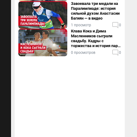
Завоевала три медали на
Паралимпиаде: история
сильной духом Анастасии
Багиян — в видео
1 просмотр
0
Клава Кока и Дима
Масленников сыграли
свадьбу. Кадры с
торжества и история пары
— в видео
0 просмотров
0