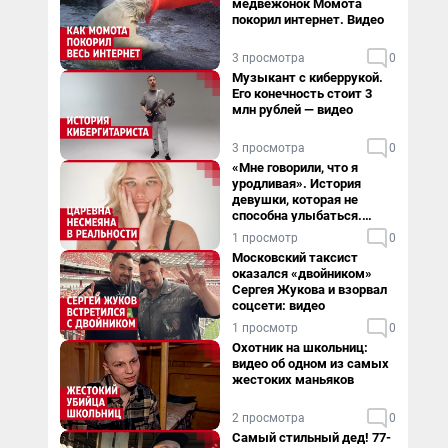
медвежонок Момота
покорил интернет. Видео
3 просмотра
0
Музыкант с киберрукой.
Его конечность стоит 3
млн рублей — видео
3 просмотра
0
«Мне говорили, что я
уродливая». История
девушки, которая не
способна улыбаться.
Видео
1 просмотр
0
Московский таксист
оказался «двойником»
Сергея Жукова и взорвал
соцсети: видео
1 просмотр
0
Охотник на школьниц:
видео об одном из самых
жестоких маньяков
2 просмотра
0
Самый стильный дед! 77-