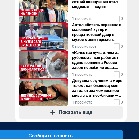
летний заводчанин стал
моделью — видео
1 просмотр
0
Автолюбитель переехал в
маленький хутор и
превратил свой двор в
музей машин времен
СССР. Видео
0 просмотров
0
«Качество лучше, чем за
рубежом»: как работает
единственный в России
завод по добыче йода.
Видео
1 просмотр
0
Девушка с лучшим в мире
телом: как бизнесвумен
за год стала чемпионкой
мира в фитнес-бикини —
видео
1 просмотр
0
Показать еще
Сообщить новость