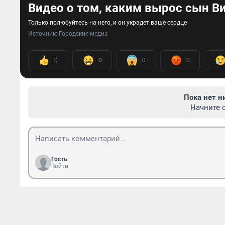
Видео о том, каким вырос сын В
Только полюбуйтесь на него, и он украдет ваше сердце
Источник: 
Городские медиа
0
0
0
0
Пока нет н
Начните 
Гость
Войти