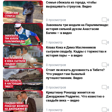
Семья сбежала из города, чтобы
выращивать страусов. Видео
0 просмотров
0
Завоевала три медали на Паралимпиаде:
история сильной духом Анастасии
Багиян — в видео
1 просмотр
0
Клава Кока и Дима Масленников
сыграли свадьбу. Кадры с торжества и
история пары — в видео
0 просмотров
0
Стоит ли искать духовность в Тибете?
Что увидел там бывалый
путешественник. Видео
0 просмотров
0
Криштиану Роналду женится на
Джорджине Родригес. Что известно о
свадьбе века — видео
1 просмотр
0