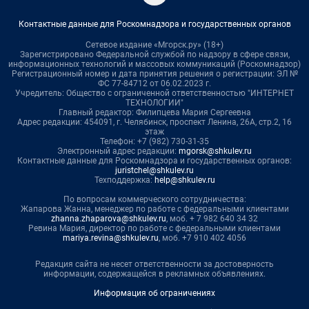
Контактные данные для Роскомнадзора и государственных органов
Сетевое издание «Мгорск.ру» (18+)
Зарегистрировано Федеральной службой по надзору в сфере связи,
информационных технологий и массовых коммуникаций (Роскомнадзор)
Регистрационный номер и дата принятия решения о регистрации: ЭЛ №
ФС 77-84712 от 06.02.2023 г.
Учредитель: Общество с ограниченной ответственностью "ИНТЕРНЕТ
ТЕХНОЛОГИИ"
Главный редактор: Филипцева Мария Сергеевна
Адрес редакции: 454091, г. Челябинск, проспект Ленина, 26А, стр.2, 16
этаж
Телефон: +7 (982) 730-31-35
Электронный адрес редакции:
mgorsk@shkulev.ru
Контактные данные для Роскомнадзора и государственных органов:
juristchel@shkulev.ru
Техподдержка:
help@shkulev.ru
По вопросам коммерческого сотрудничества:
Жапарова Жанна, менеджер по работе с федеральными клиентами
zhanna.zhaparova@shkulev.ru
, моб. + 7 982 640 34 32
Ревина Мария, директор по работе с федеральными клиентами
mariya.revina@shkulev.ru
, моб. +7 910 402 4056
Редакция сайта не несет ответственности за достоверность
информации, содержащейся в рекламных объявлениях.
Информация об ограничениях