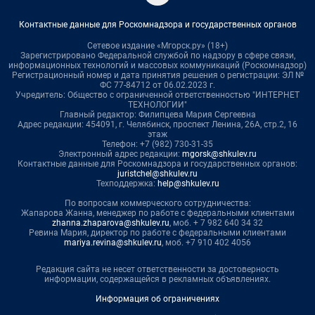
Контактные данные для Роскомнадзора и государственных органов
Сетевое издание «Мгорск.ру» (18+)
Зарегистрировано Федеральной службой по надзору в сфере связи,
информационных технологий и массовых коммуникаций (Роскомнадзор)
Регистрационный номер и дата принятия решения о регистрации: ЭЛ №
ФС 77-84712 от 06.02.2023 г.
Учредитель: Общество с ограниченной ответственностью "ИНТЕРНЕТ
ТЕХНОЛОГИИ"
Главный редактор: Филипцева Мария Сергеевна
Адрес редакции: 454091, г. Челябинск, проспект Ленина, 26А, стр.2, 16
этаж
Телефон: +7 (982) 730-31-35
Электронный адрес редакции:
mgorsk@shkulev.ru
Контактные данные для Роскомнадзора и государственных органов:
juristchel@shkulev.ru
Техподдержка:
help@shkulev.ru
По вопросам коммерческого сотрудничества:
Жапарова Жанна, менеджер по работе с федеральными клиентами
zhanna.zhaparova@shkulev.ru
, моб. + 7 982 640 34 32
Ревина Мария, директор по работе с федеральными клиентами
mariya.revina@shkulev.ru
, моб. +7 910 402 4056
Редакция сайта не несет ответственности за достоверность
информации, содержащейся в рекламных объявлениях.
Информация об ограничениях