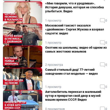
«Мне говорили, что я уродливая».
История девушки, которая не способна
улыбаться. Видео
1 просмотр
0
Московский таксист оказался
«двойником» Сергея Жукова и взорвал
соцсети: видео
1 просмотр
0
Охотник на школьниц: видео об одном из
самых жестоких маньяков
2 просмотра
0
Самый стильный дед! 77-летний
заводчанин стал моделью — видео
1 просмотр
0
Автолюбитель переехал в маленький
хутор и превратил свой двор в музей
машин времен СССР. Видео
0 просмотров
0