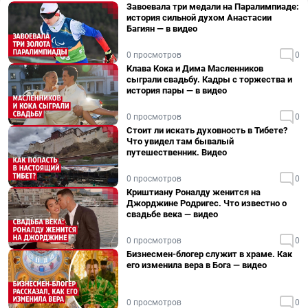
Завоевала три медали на Паралимпиаде:
история сильной духом Анастасии
Багиян — в видео
0 просмотров
0
Клава Кока и Дима Масленников
сыграли свадьбу. Кадры с торжества и
история пары — в видео
0 просмотров
0
Стоит ли искать духовность в Тибете?
Что увидел там бывалый
путешественник. Видео
0 просмотров
0
Криштиану Роналду женится на
Джорджине Родригес. Что известно о
свадьбе века — видео
0 просмотров
0
Бизнесмен-блогер служит в храме. Как
его изменила вера в Бога — видео
0 просмотров
0