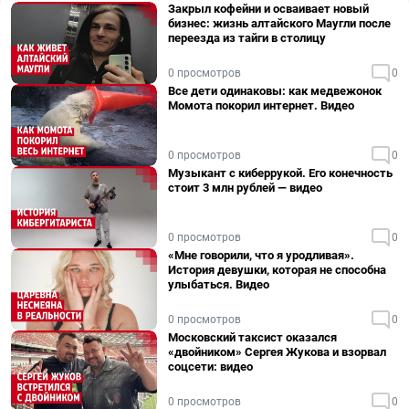
Закрыл кофейни и осваивает новый
бизнес: жизнь алтайского Маугли после
переезда из тайги в столицу
0 просмотров
0
Все дети одинаковы: как медвежонок
Момота покорил интернет. Видео
0 просмотров
0
Музыкант с киберрукой. Его конечность
стоит 3 млн рублей — видео
0 просмотров
0
«Мне говорили, что я уродливая».
История девушки, которая не способна
улыбаться. Видео
0 просмотров
0
Московский таксист оказался
«двойником» Сергея Жукова и взорвал
соцсети: видео
0 просмотров
0