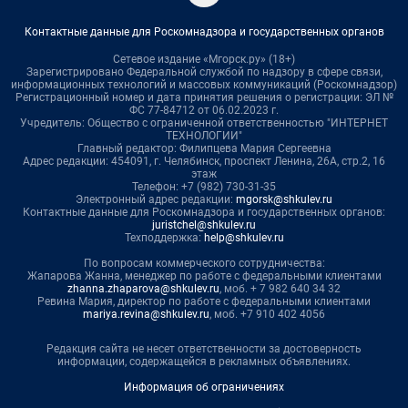
Контактные данные для Роскомнадзора и государственных органов
Сетевое издание «Мгорск.ру» (18+)
Зарегистрировано Федеральной службой по надзору в сфере связи,
информационных технологий и массовых коммуникаций (Роскомнадзор)
Регистрационный номер и дата принятия решения о регистрации: ЭЛ №
ФС 77-84712 от 06.02.2023 г.
Учредитель: Общество с ограниченной ответственностью "ИНТЕРНЕТ
ТЕХНОЛОГИИ"
Главный редактор: Филипцева Мария Сергеевна
Адрес редакции: 454091, г. Челябинск, проспект Ленина, 26А, стр.2, 16
этаж
Телефон: +7 (982) 730-31-35
Электронный адрес редакции:
mgorsk@shkulev.ru
Контактные данные для Роскомнадзора и государственных органов:
juristchel@shkulev.ru
Техподдержка:
help@shkulev.ru
По вопросам коммерческого сотрудничества:
Жапарова Жанна, менеджер по работе с федеральными клиентами
zhanna.zhaparova@shkulev.ru
, моб. + 7 982 640 34 32
Ревина Мария, директор по работе с федеральными клиентами
mariya.revina@shkulev.ru
, моб. +7 910 402 4056
Редакция сайта не несет ответственности за достоверность
информации, содержащейся в рекламных объявлениях.
Информация об ограничениях