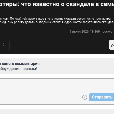
тиры: что известно о скандале в сем
тиры. По крайней мере, такое впечатление складывается после просмотра
по одному ролику делать выводы не стоит. Подробности запутанного скандал
9 июня 2026, 18:36
9 просмот
0
и одного комментария.
обсуждение первым!
Отправить