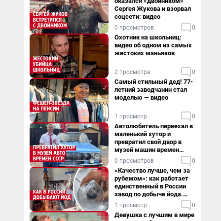
оказался «двойником»
Сергея Жукова и взорвал
соцсети: видео
0 просмотров
0
Охотник на школьниц:
видео об одном из самых
жестоких маньяков
2 просмотра
0
Самый стильный дед! 77-
летний заводчанин стал
моделью — видео
1 просмотр
0
Автолюбитель переехал в
маленький хутор и
превратил свой двор в
музей машин времен
СССР. Видео
0 просмотров
0
«Качество лучше, чем за
рубежом»: как работает
единственный в России
завод по добыче йода.
Видео
1 просмотр
0
Девушка с лучшим в мире