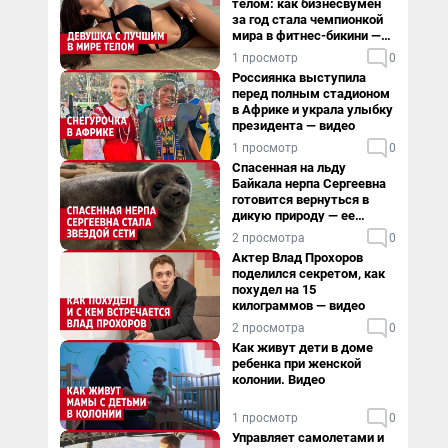
телом: как бизнесвумен
за год стала чемпионкой
мира в фитнес-бикини —
видео
1 просмотр
0
Россиянка выступила
перед полным стадионом
в Африке и украла улыбку
президента — видео
1 просмотр
0
Спасенная на льду
Байкала нерпа Сергеевна
готовится вернуться в
дикую природу — ее
видеоистория
2 просмотра
0
Актер Влад Прохоров
поделился секретом, как
похудел на 15
килограммов — видео
2 просмотра
0
Как живут дети в доме
ребенка при женской
колонии. Видео
1 просмотр
0
Управляет самолетами и