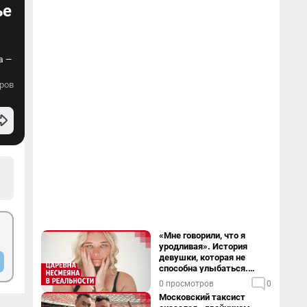
ье
а —
ров
«Мне говорили, что я
уродливая». История
девушки, которая не
способна улыбаться.
Видео
0 просмотров
0
Московский таксист