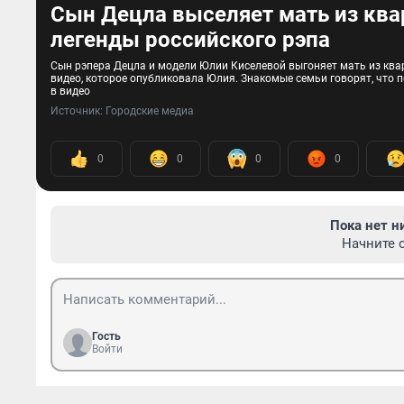
Сын Децла выселяет мать из квар
легенды российского рэпа
Сын рэпера Децла и модели Юлии Киселевой выгоняет мать из квар
видео, которое опубликовала Юлия. Знакомые семьи говорят, что 
в видео
Источник: 
Городские медиа
0
0
0
0
Пока нет н
Начните 
Гость
Войти