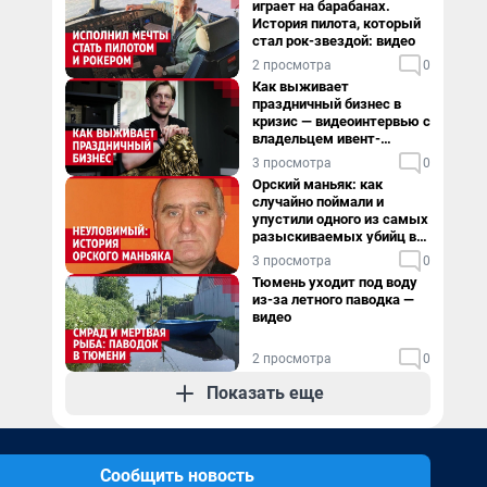
играет на барабанах.
История пилота, который
стал рок-звездой: видео
2 просмотра
0
Как выживает
праздничный бизнес в
кризис — видеоинтервью с
владельцем ивент-
агентства
3 просмотра
0
Орский маньяк: как
случайно поймали и
упустили одного из самых
разыскиваемых убийц в
России. Видео
3 просмотра
0
Тюмень уходит под воду
из-за летного паводка —
видео
2 просмотра
0
Показать еще
Сообщить новость