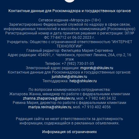
Контактные данные для Роскомнадзора и государственных органов
Сетевое издание «Мгорск.ру» (18+)
Зарегистрировано Федеральной службой по надзору в сфере связи,
информационных технологий и массовых коммуникаций (Роскомнадзор)
Регистрационный номер и дата принятия решения о регистрации: ЭЛ №
ФС 77-84712 от 06.02.2023 г.
Учредитель: Общество с ограниченной ответственностью "ИНТЕРНЕТ
ТЕХНОЛОГИИ"
Главный редактор: Филипцева Мария Сергеевна
Адрес редакции: 454091, г. Челябинск, проспект Ленина, 26А, стр.2, 16
этаж
Телефон: +7 (982) 730-31-35
Электронный адрес редакции:
mgorsk@shkulev.ru
Контактные данные для Роскомнадзора и государственных органов:
juristchel@shkulev.ru
Техподдержка:
help@shkulev.ru
По вопросам коммерческого сотрудничества:
Жапарова Жанна, менеджер по работе с федеральными клиентами
zhanna.zhaparova@shkulev.ru
, моб. + 7 982 640 34 32
Ревина Мария, директор по работе с федеральными клиентами
mariya.revina@shkulev.ru
, моб. +7 910 402 4056
Редакция сайта не несет ответственности за достоверность
информации, содержащейся в рекламных объявлениях.
Информация об ограничениях