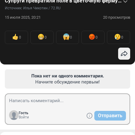
Супруги превратили поле в цветочную ферму и зарабатывают миллионы — видеоистория
Источник: 
Илья Чикотин / 72.RU
15 июля 2025, 20:21
20 просмотров
0
0
0
0
0
Пока нет ни одного комментария.
Начните обсуждение первым!
Гость
Отправить
Войти