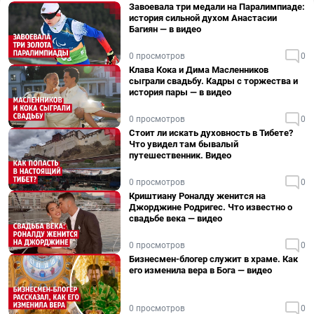
Завоевала три медали на Паралимпиаде:
история сильной духом Анастасии
Багиян — в видео
0 просмотров
0
Клава Кока и Дима Масленников
сыграли свадьбу. Кадры с торжества и
история пары — в видео
0 просмотров
0
Стоит ли искать духовность в Тибете?
Что увидел там бывалый
путешественник. Видео
0 просмотров
0
Криштиану Роналду женится на
Джорджине Родригес. Что известно о
свадьбе века — видео
0 просмотров
0
Бизнесмен-блогер служит в храме. Как
его изменила вера в Бога — видео
0 просмотров
0