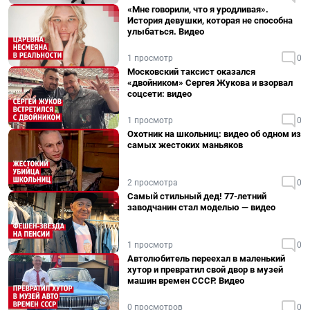
«Мне говорили, что я уродливая».
История девушки, которая не способна
улыбаться. Видео
1 просмотр
0
Московский таксист оказался
«двойником» Сергея Жукова и взорвал
соцсети: видео
1 просмотр
0
Охотник на школьниц: видео об одном из
самых жестоких маньяков
2 просмотра
0
Самый стильный дед! 77-летний
заводчанин стал моделью — видео
1 просмотр
0
Автолюбитель переехал в маленький
хутор и превратил свой двор в музей
машин времен СССР. Видео
0 просмотров
0