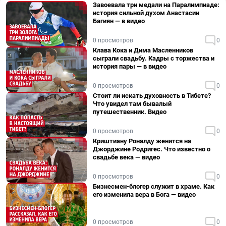
Завоевала три медали на Паралимпиаде:
история сильной духом Анастасии
Багиян — в видео
0 просмотров
0
Клава Кока и Дима Масленников
сыграли свадьбу. Кадры с торжества и
история пары — в видео
0 просмотров
0
Стоит ли искать духовность в Тибете?
Что увидел там бывалый
путешественник. Видео
0 просмотров
0
Криштиану Роналду женится на
Джорджине Родригес. Что известно о
свадьбе века — видео
0 просмотров
0
Бизнесмен-блогер служит в храме. Как
его изменила вера в Бога — видео
0 просмотров
0