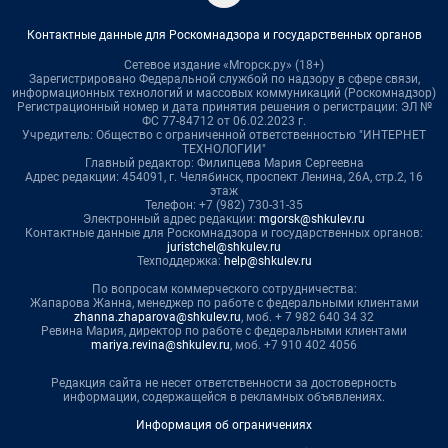
Контактные данные для Роскомнадзора и государственных органов
Сетевое издание «Мгорск.ру» (18+)
Зарегистрировано Федеральной службой по надзору в сфере связи,
информационных технологий и массовых коммуникаций (Роскомнадзор)
Регистрационный номер и дата принятия решения о регистрации: ЭЛ №
ФС 77-84712 от 06.02.2023 г.
Учредитель: Общество с ограниченной ответственностью "ИНТЕРНЕТ
ТЕХНОЛОГИИ"
Главный редактор: Филипцева Мария Сергеевна
Адрес редакции: 454091, г. Челябинск, проспект Ленина, 26А, стр.2, 16
этаж
Телефон: +7 (982) 730-31-35
Электронный адрес редакции:
mgorsk@shkulev.ru
Контактные данные для Роскомнадзора и государственных органов:
juristchel@shkulev.ru
Техподдержка:
help@shkulev.ru
По вопросам коммерческого сотрудничества:
Жапарова Жанна, менеджер по работе с федеральными клиентами
zhanna.zhaparova@shkulev.ru
, моб. + 7 982 640 34 32
Ревина Мария, директор по работе с федеральными клиентами
mariya.revina@shkulev.ru
, моб. +7 910 402 4056
Редакция сайта не несет ответственности за достоверность
информации, содержащейся в рекламных объявлениях.
Информация об ограничениях