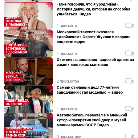
«Мне говорили, что я уродливая».
История девушки, которая не способна
улыбаться. Видео
1 просмотр
0
Московский таксист оказался
«двойником» Сергея Жукова и взорвал
соцсети: видео
1 просмотр
0
Охотник на школьниц: видео об одном из
самых жестоких маньяков
2 просмотра
0
Самый стильный дед! 77-летний
заводчанин стал моделью — видео
1 просмотр
0
Автолюбитель переехал в маленький
хутор и превратил свой двор в музей
машин времен СССР. Видео
0 просмотров
0