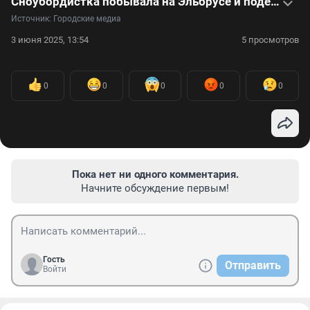
Сноубордистка побывала на Эльбрусе и поделилась своими впечатлениями — видео
Источник: 
Городские медиа
3 июня 2025, 13:54
5 просмотров
0
0
0
0
0
Пока нет ни одного комментария.
Начните обсуждение первым!
Гость
Отправить
Войти