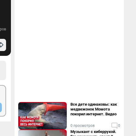
ров
Все дети одинаковы: как
медвежонок Момота
покорил интернет. Видео
0 просмотров
0
Музыкант с киберрукой.