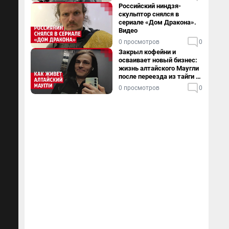
Российский ниндзя-
скульптор снялся в
сериале «Дом Дракона».
Видео
0 просмотров
0
Закрыл кофейни и
осваивает новый бизнес:
жизнь алтайского Маугли
после переезда из тайги в
столицу
0 просмотров
0