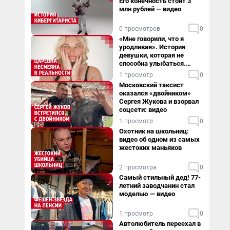
Его конечность стоит 3
млн рублей — видео
0 просмотров
0
«Мне говорили, что я
уродливая». История
девушки, которая не
способна улыбаться.
Видео
1 просмотр
0
Московский таксист
оказался «двойником»
Сергея Жукова и взорвал
соцсети: видео
1 просмотр
0
Охотник на школьниц:
видео об одном из самых
жестоких маньяков
2 просмотра
0
Самый стильный дед! 77-
летний заводчанин стал
моделью — видео
1 просмотр
0
Автолюбитель переехал в