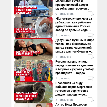
маленький хутор и
превратил свой двор в
музей машин времен
СССР. Видео
0 просмотров
0
«Качество лучше, чем за
рубежом»: как работает
единственный в России
завод по добыче йода.
Видео
1 просмотр
0
Девушка с лучшим в мире
телом: как бизнесвумен
за год стала чемпионкой
мира в фитнес-бикини —
видео
1 просмотр
0
Россиянка выступила
перед полным стадионом
в Африке и украла улыбку
президента — видео
1 просмотр
0
Спасенная на льду
Байкала нерпа Сергеевна
готовится вернуться в
дикую природу — ее
видеоистория
2 просмотра
0
Актер Влад Прохоров