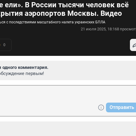
не ели». В России тысячи человек всё
крытия аэропортов Москвы. Видео
ься с последствиями масштабного налета украинских БПЛА
21 июля 2025, 18:16
8 просмот
0
и одного комментария.
обсуждение первым!
Отправить