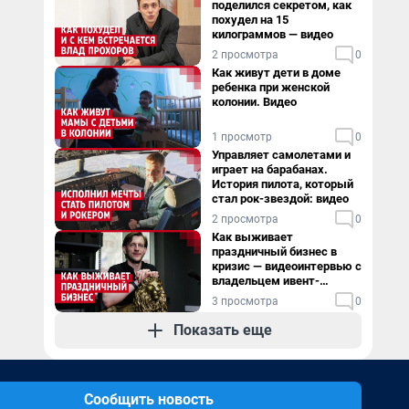
поделился секретом, как
похудел на 15
килограммов — видео
2 просмотра
0
Как живут дети в доме
ребенка при женской
колонии. Видео
1 просмотр
0
Управляет самолетами и
играет на барабанах.
История пилота, который
стал рок-звездой: видео
2 просмотра
0
Как выживает
праздничный бизнес в
кризис — видеоинтервью с
владельцем ивент-
агентства
3 просмотра
0
Показать еще
Сообщить новость