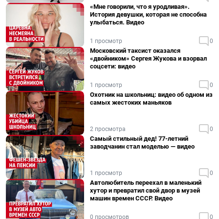
«Мне говорили, что я уродливая».
История девушки, которая не способна
улыбаться. Видео
1 просмотр
0
Московский таксист оказался
«двойником» Сергея Жукова и взорвал
соцсети: видео
1 просмотр
0
Охотник на школьниц: видео об одном из
самых жестоких маньяков
2 просмотра
0
Самый стильный дед! 77-летний
заводчанин стал моделью — видео
1 просмотр
0
Автолюбитель переехал в маленький
хутор и превратил свой двор в музей
машин времен СССР. Видео
0 просмотров
0