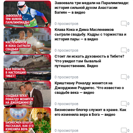
Завоевала три медали на Паралимпиаде:
история сильной духом Анастасии
Багиян — в видео
0 просмотров
0
Клава Кока и Дима Масленников
сыграли свадьбу. Кадры с торжества и
история пары — в видео
0 просмотров
0
Стоит ли искать духовность в Тибете?
Что увидел там бывалый
путешественник. Видео
0 просмотров
0
Криштиану Роналду женится на
Джорджине Родригес. Что известно о
свадьбе века — видео
0 просмотров
0
Бизнесмен-блогер служит в храме. Как
его изменила вера в Бога — видео
0 просмотров
0