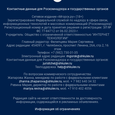
Контактные данные для Роскомнадзора и государственных органов
Сетевое издание «Мгорск.ру» (18+)
Зарегистрировано Федеральной службой по надзору в сфере связи,
информационных технологий и массовых коммуникаций (Роскомнадзор)
Регистрационный номер и дата принятия решения о регистрации: ЭЛ №
ФС 77-84712 от 06.02.2023 г.
Учредитель: Общество с ограниченной ответственностью "ИНТЕРНЕТ
ТЕХНОЛОГИИ"
Главный редактор: Филипцева Мария Сергеевна
Адрес редакции: 454091, г. Челябинск, проспект Ленина, 26А, стр.2, 16
этаж
Телефон: +7 (982) 730-31-35
Электронный адрес редакции:
mgorsk@shkulev.ru
Контактные данные для Роскомнадзора и государственных органов:
juristchel@shkulev.ru
Техподдержка:
help@shkulev.ru
По вопросам коммерческого сотрудничества:
Жапарова Жанна, менеджер по работе с федеральными клиентами
zhanna.zhaparova@shkulev.ru
, моб. + 7 982 640 34 32
Ревина Мария, директор по работе с федеральными клиентами
mariya.revina@shkulev.ru
, моб. +7 910 402 4056
Редакция сайта не несет ответственности за достоверность
информации, содержащейся в рекламных объявлениях.
Информация об ограничениях