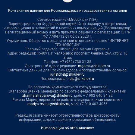
Контактные данные для Роскомнадзора и государственных органов
Сетевое издание «Мгорск.ру» (18+)
Зарегистрировано Федеральной службой по надзору в сфере связи,
информационных технологий и массовых коммуникаций (Роскомнадзор)
Регистрационный номер и дата принятия решения о регистрации: ЭЛ №
ФС 77-84712 от 06.02.2023 г.
Учредитель: Общество с ограниченной ответственностью "ИНТЕРНЕТ
ТЕХНОЛОГИИ"
Главный редактор: Филипцева Мария Сергеевна
Адрес редакции: 454091, г. Челябинск, проспект Ленина, 26А, стр.2, 16
этаж
Телефон: +7 (982) 730-31-35
Электронный адрес редакции:
mgorsk@shkulev.ru
Контактные данные для Роскомнадзора и государственных органов:
juristchel@shkulev.ru
Техподдержка:
help@shkulev.ru
По вопросам коммерческого сотрудничества:
Жапарова Жанна, менеджер по работе с федеральными клиентами
zhanna.zhaparova@shkulev.ru
, моб. + 7 982 640 34 32
Ревина Мария, директор по работе с федеральными клиентами
mariya.revina@shkulev.ru
, моб. +7 910 402 4056
Редакция сайта не несет ответственности за достоверность
информации, содержащейся в рекламных объявлениях.
Информация об ограничениях