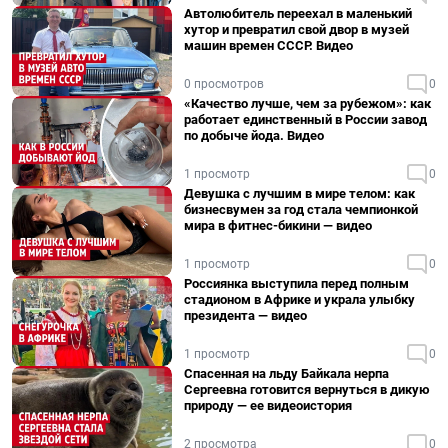
Автолюбитель переехал в маленький
хутор и превратил свой двор в музей
машин времен СССР. Видео
0 просмотров
0
«Качество лучше, чем за рубежом»: как
работает единственный в России завод
по добыче йода. Видео
1 просмотр
0
Девушка с лучшим в мире телом: как
бизнесвумен за год стала чемпионкой
мира в фитнес-бикини — видео
1 просмотр
0
Россиянка выступила перед полным
стадионом в Африке и украла улыбку
президента — видео
1 просмотр
0
Спасенная на льду Байкала нерпа
Сергеевна готовится вернуться в дикую
природу — ее видеоистория
2 просмотра
0