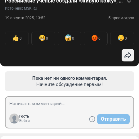
Российские ученые создали «живую кожу», который лечит ожоги и язвы, не оставляя шрамов: видео
Источник: 
MSK.RU
19 августа 2025, 13:52
5 просмотров
0
0
0
0
0
Пока нет ни одного комментария.
Начните обсуждение первым!
Гость
Отправить
Войти