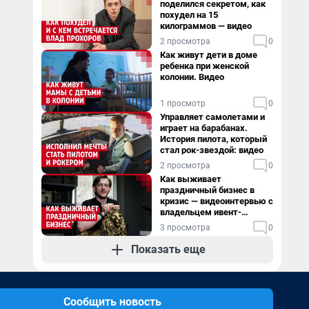
поделился секретом, как
похудел на 15
килограммов — видео
2 просмотра
0
Как живут дети в доме
ребенка при женской
колонии. Видео
1 просмотр
0
Управляет самолетами и
играет на барабанах.
История пилота, который
стал рок-звездой: видео
2 просмотра
0
Как выживает
праздничный бизнес в
кризис — видеоинтервью с
владельцем ивент-
агентства
3 просмотра
0
Показать еще
Сообщить новость