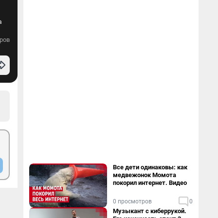
а
ров
Все дети одинаковы: как
медвежонок Момота
покорил интернет. Видео
0 просмотров
0
Музыкант с киберрукой.