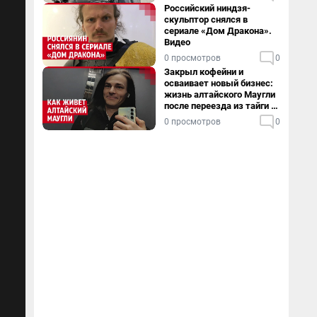
Российский ниндзя-
скульптор снялся в
сериале «Дом Дракона».
Видео
0 просмотров
0
Закрыл кофейни и
осваивает новый бизнес:
жизнь алтайского Маугли
после переезда из тайги в
столицу
0 просмотров
0