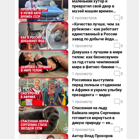
маленький хутор и
превратил свой двор в
музей машин времен
СССР. Видео
0 просмотров
0
«Качество лучше, чем за
рубежом»: как работает
единственный в России
завод по добыче йода.
Видео
1 просмотр
0
Девушка с лучшим в мире
телом: как бизнесвумен
за год стала чемпионкой
мира в фитнес-бикини —
видео
1 просмотр
0
Россиянка выступила
перед полным стадионом
в Африке и украла улыбку
президента — видео
1 просмотр
0
Спасенная на льду
Байкала нерпа Сергеевна
готовится вернуться в
дикую природу — ее
видеоистория
2 просмотра
0
Актер Влад Прохоров