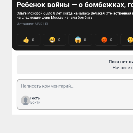
Ребенок войны — о бомбежках, го
Ольге Моховой было 8 лет, когда началась Великая Отечественная 
на следующий день Москву начали бомбить
Источник: 
MSK1.RU
0
0
0
0
Пока нет н
Начните 
Гость
Войти