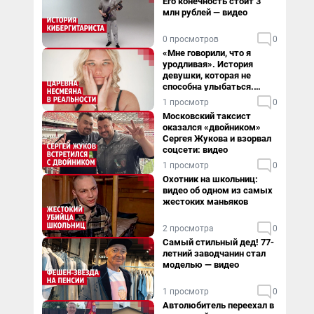
Его конечность стоит 3
млн рублей — видео
0 просмотров
0
«Мне говорили, что я
уродливая». История
девушки, которая не
способна улыбаться.
Видео
1 просмотр
0
Московский таксист
оказался «двойником»
Сергея Жукова и взорвал
соцсети: видео
1 просмотр
0
Охотник на школьниц:
видео об одном из самых
жестоких маньяков
2 просмотра
0
Самый стильный дед! 77-
летний заводчанин стал
моделью — видео
1 просмотр
0
Автолюбитель переехал в