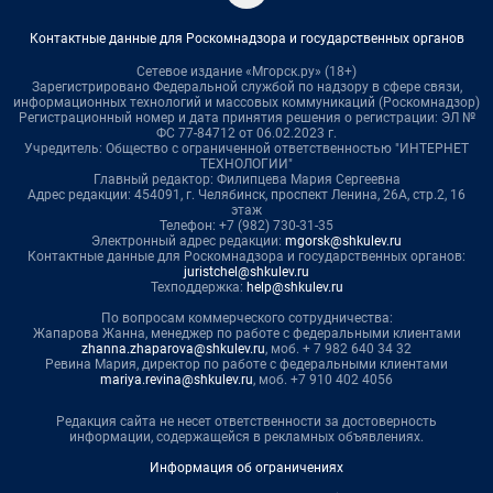
Контактные данные для Роскомнадзора и государственных органов
Сетевое издание «Мгорск.ру» (18+)
Зарегистрировано Федеральной службой по надзору в сфере связи,
информационных технологий и массовых коммуникаций (Роскомнадзор)
Регистрационный номер и дата принятия решения о регистрации: ЭЛ №
ФС 77-84712 от 06.02.2023 г.
Учредитель: Общество с ограниченной ответственностью "ИНТЕРНЕТ
ТЕХНОЛОГИИ"
Главный редактор: Филипцева Мария Сергеевна
Адрес редакции: 454091, г. Челябинск, проспект Ленина, 26А, стр.2, 16
этаж
Телефон: +7 (982) 730-31-35
Электронный адрес редакции:
mgorsk@shkulev.ru
Контактные данные для Роскомнадзора и государственных органов:
juristchel@shkulev.ru
Техподдержка:
help@shkulev.ru
По вопросам коммерческого сотрудничества:
Жапарова Жанна, менеджер по работе с федеральными клиентами
zhanna.zhaparova@shkulev.ru
, моб. + 7 982 640 34 32
Ревина Мария, директор по работе с федеральными клиентами
mariya.revina@shkulev.ru
, моб. +7 910 402 4056
Редакция сайта не несет ответственности за достоверность
информации, содержащейся в рекламных объявлениях.
Информация об ограничениях