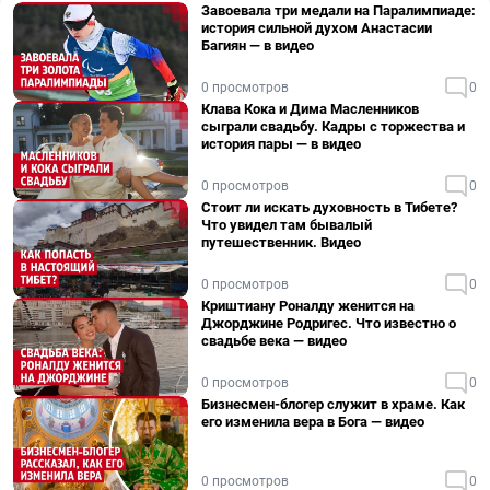
Завоевала три медали на Паралимпиаде:
история сильной духом Анастасии
Багиян — в видео
0 просмотров
0
Клава Кока и Дима Масленников
сыграли свадьбу. Кадры с торжества и
история пары — в видео
0 просмотров
0
Стоит ли искать духовность в Тибете?
Что увидел там бывалый
путешественник. Видео
0 просмотров
0
Криштиану Роналду женится на
Джорджине Родригес. Что известно о
свадьбе века — видео
0 просмотров
0
Бизнесмен-блогер служит в храме. Как
его изменила вера в Бога — видео
0 просмотров
0