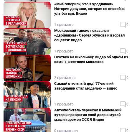
«Мне говорили, что я уродливая».
История девушки, которая не способна
улыбаться. Видео
1 просмотр
0
Московский таксист оказался
«двойником» Сергея Жукова и взорвал
соцсети: видео
1 просмотр
0
Охотник на школьниц: видео об одном из
самых жестоких маньяков
2 просмотра
0
Самый стильный дед! 77-летний
заводчанин стал моделью — видео
1 просмотр
0
Автолюбитель переехал в маленький
хутор и превратил свой двор в музей
машин времен СССР. Видео
0 просмотров
0