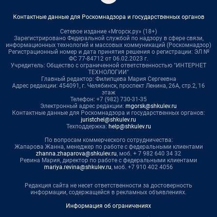
Контактные данные для Роскомнадзора и государственных органов
Сетевое издание «Мгорск.ру» (18+)
Зарегистрировано Федеральной службой по надзору в сфере связи,
информационных технологий и массовых коммуникаций (Роскомнадзор)
Регистрационный номер и дата принятия решения о регистрации: ЭЛ №
ФС 77-84712 от 06.02.2023 г.
Учредитель: Общество с ограниченной ответственностью "ИНТЕРНЕТ
ТЕХНОЛОГИИ"
Главный редактор: Филипцева Мария Сергеевна
Адрес редакции: 454091, г. Челябинск, проспект Ленина, 26А, стр.2, 16
этаж
Телефон: +7 (982) 730-31-35
Электронный адрес редакции:
mgorsk@shkulev.ru
Контактные данные для Роскомнадзора и государственных органов:
juristchel@shkulev.ru
Техподдержка:
help@shkulev.ru
По вопросам коммерческого сотрудничества:
Жапарова Жанна, менеджер по работе с федеральными клиентами
zhanna.zhaparova@shkulev.ru
, моб. + 7 982 640 34 32
Ревина Мария, директор по работе с федеральными клиентами
mariya.revina@shkulev.ru
, моб. +7 910 402 4056
Редакция сайта не несет ответственности за достоверность
информации, содержащейся в рекламных объявлениях.
Информация об ограничениях