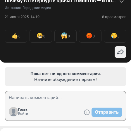
Почему в Петербурге кричат с мостов — и почему это не нравится властям. Громкое видео
Источник: 
Городские медиа
21 июня 2025, 14:19
8 просмотров
0
0
0
0
0
Пока нет ни одного комментария.
Начните обсуждение первым!
Гость
Отправить
Войти