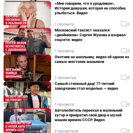
«Мне говорили, что я уродливая».
История девушки, которая не способна
улыбаться. Видео
1 просмотр
0
Московский таксист оказался
«двойником» Сергея Жукова и взорвал
соцсети: видео
1 просмотр
0
Охотник на школьниц: видео об одном из
самых жестоких маньяков
2 просмотра
0
Самый стильный дед! 77-летний
заводчанин стал моделью — видео
1 просмотр
0
Автолюбитель переехал в маленький
хутор и превратил свой двор в музей
машин времен СССР. Видео
0 просмотров
0