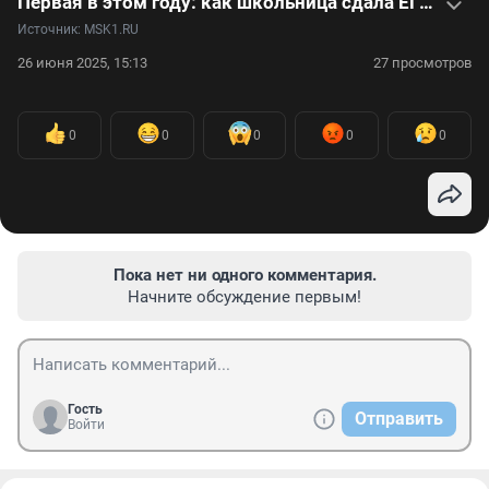
Первая в этом году: как школьница сдала ЕГЭ на 400 баллов
Источник: 
MSK1.RU
26 июня 2025, 15:13
27 просмотров
0
0
0
0
0
Пока нет ни одного комментария.
Начните обсуждение первым!
Гость
Отправить
Войти