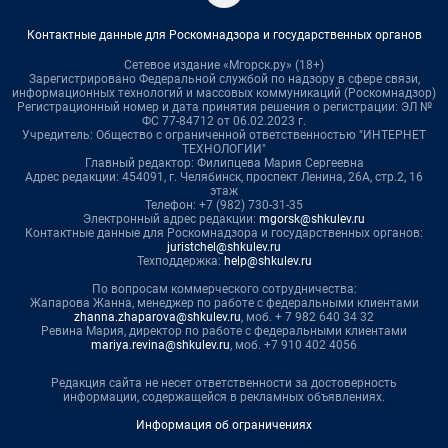
Контактные данные для Роскомнадзора и государственных органов
Сетевое издание «Мгорск.ру» (18+)
Зарегистрировано Федеральной службой по надзору в сфере связи,
информационных технологий и массовых коммуникаций (Роскомнадзор)
Регистрационный номер и дата принятия решения о регистрации: ЭЛ №
ФС 77-84712 от 06.02.2023 г.
Учредитель: Общество с ограниченной ответственностью "ИНТЕРНЕТ
ТЕХНОЛОГИИ"
Главный редактор: Филипцева Мария Сергеевна
Адрес редакции: 454091, г. Челябинск, проспект Ленина, 26А, стр.2, 16
этаж
Телефон: +7 (982) 730-31-35
Электронный адрес редакции:
mgorsk@shkulev.ru
Контактные данные для Роскомнадзора и государственных органов:
juristchel@shkulev.ru
Техподдержка:
help@shkulev.ru
По вопросам коммерческого сотрудничества:
Жапарова Жанна, менеджер по работе с федеральными клиентами
zhanna.zhaparova@shkulev.ru
, моб. + 7 982 640 34 32
Ревина Мария, директор по работе с федеральными клиентами
mariya.revina@shkulev.ru
, моб. +7 910 402 4056
Редакция сайта не несет ответственности за достоверность
информации, содержащейся в рекламных объявлениях.
Информация об ограничениях