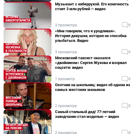
Музыкант с киберрукой. Его конечность
стоит 3 млн рублей — видео
3 просмотра
0
«Мне говорили, что я уродливая».
История девушки, которая не способна
улыбаться. Видео
3 просмотра
0
Московский таксист оказался
«двойником» Сергея Жукова и взорвал
соцсети: видео
1 просмотр
0
Охотник на школьниц: видео об одном из
самых жестоких маньяков
2 просмотра
0
Самый стильный дед! 77-летний
заводчанин стал моделью — видео
2 просмотра
0