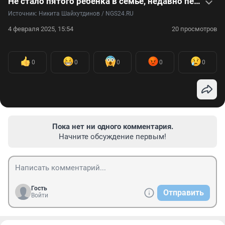
Не стало пятого ребенка в семье, недавно пережившей утрату четверых детей — репортаж
Источник: 
Никита Шайхутдинов / NGS24.RU
4 февраля 2025, 15:54
20 просмотров
0
0
0
0
0
Пока нет ни одного комментария.
Начните обсуждение первым!
Гость
Отправить
Войти