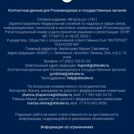
Контактные данные для Роскомнадзора и государственных органов
Сетевое издание «Мгорск.ру» (18+)
Зарегистрировано Федеральной службой по надзору в сфере связи,
информационных технологий и массовых коммуникаций (Роскомнадзор)
Регистрационный номер и дата принятия решения о регистрации: ЭЛ №
ФС 77-84712 от 06.02.2023 г.
Учредитель: Общество с ограниченной ответственностью "ИНТЕРНЕТ
ТЕХНОЛОГИИ"
Главный редактор: Филипцева Мария Сергеевна
Адрес редакции: 454091, г. Челябинск, проспект Ленина, 26А, стр.2, 16
этаж
Телефон: +7 (982) 730-31-35
Электронный адрес редакции:
mgorsk@shkulev.ru
Контактные данные для Роскомнадзора и государственных органов:
juristchel@shkulev.ru
Техподдержка:
help@shkulev.ru
По вопросам коммерческого сотрудничества:
Жапарова Жанна, менеджер по работе с федеральными клиентами
zhanna.zhaparova@shkulev.ru
, моб. + 7 982 640 34 32
Ревина Мария, директор по работе с федеральными клиентами
mariya.revina@shkulev.ru
, моб. +7 910 402 4056
Редакция сайта не несет ответственности за достоверность
информации, содержащейся в рекламных объявлениях.
Информация об ограничениях