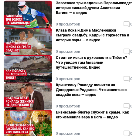
Завоевала три медали на Паралимпиаде:
история сильной духом Анастасии
Багиян — в видео
0 просмотров
0
Клава Кока и Дима Масленников
сыграли свадьбу. Кадры с торжества и
история пары — в видео
0 просмотров
0
Стоит ли искать духовность в Тибете?
Что увидел там бывалый
путешественник. Видео
0 просмотров
0
Криштиану Роналду женится на
Джорджине Родригес. Что известно о
свадьбе века — видео
0 просмотров
0
Бизнесмен-блогер служит в храме. Как
его изменила вера в Бога — видео
0 просмотров
0