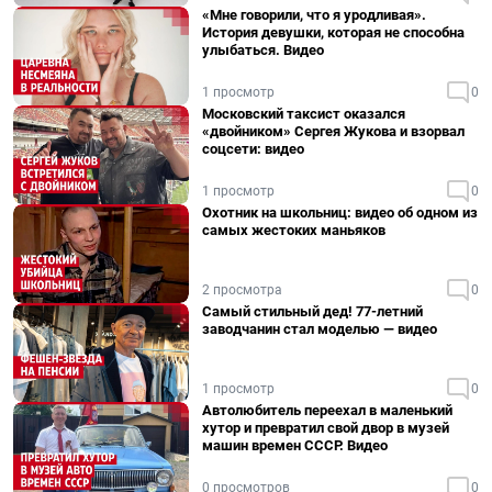
«Мне говорили, что я уродливая».
История девушки, которая не способна
улыбаться. Видео
1 просмотр
0
Московский таксист оказался
«двойником» Сергея Жукова и взорвал
соцсети: видео
1 просмотр
0
Охотник на школьниц: видео об одном из
самых жестоких маньяков
2 просмотра
0
Самый стильный дед! 77-летний
заводчанин стал моделью — видео
1 просмотр
0
Автолюбитель переехал в маленький
хутор и превратил свой двор в музей
машин времен СССР. Видео
0 просмотров
0