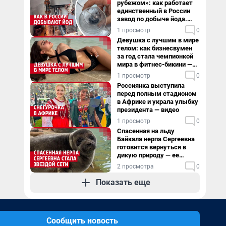
рубежом»: как работает
единственный в России
завод по добыче йода.
Видео
1 просмотр
0
Девушка с лучшим в мире
телом: как бизнесвумен
за год стала чемпионкой
мира в фитнес-бикини —
видео
1 просмотр
0
Россиянка выступила
перед полным стадионом
в Африке и украла улыбку
президента — видео
1 просмотр
0
Спасенная на льду
Байкала нерпа Сергеевна
готовится вернуться в
дикую природу — ее
видеоистория
2 просмотра
0
Показать еще
Сообщить новость