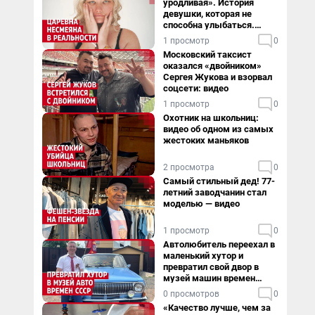
уродливая». История
девушки, которая не
способна улыбаться.
Видео
1 просмотр
0
Московский таксист
оказался «двойником»
Сергея Жукова и взорвал
соцсети: видео
1 просмотр
0
Охотник на школьниц:
видео об одном из самых
жестоких маньяков
2 просмотра
0
Самый стильный дед! 77-
летний заводчанин стал
моделью — видео
1 просмотр
0
Автолюбитель переехал в
маленький хутор и
превратил свой двор в
музей машин времен
СССР. Видео
0 просмотров
0
«Качество лучше, чем за