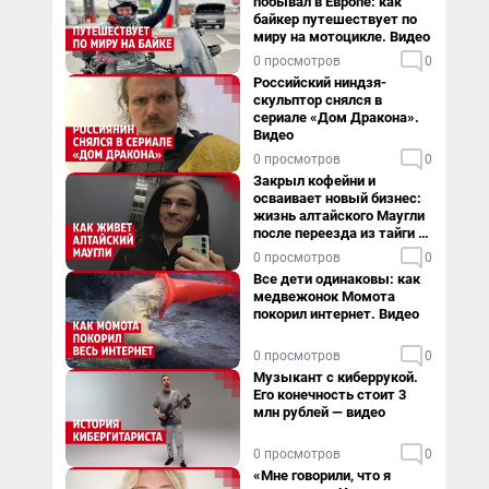
побывал в Европе: как
байкер путешествует по
миру на мотоцикле. Видео
0 просмотров
0
Российский ниндзя-
скульптор снялся в
сериале «Дом Дракона».
Видео
0 просмотров
0
Закрыл кофейни и
осваивает новый бизнес:
жизнь алтайского Маугли
после переезда из тайги в
столицу
0 просмотров
0
Все дети одинаковы: как
медвежонок Момота
покорил интернет. Видео
0 просмотров
0
Музыкант с киберрукой.
Его конечность стоит 3
млн рублей — видео
0 просмотров
0
«Мне говорили, что я