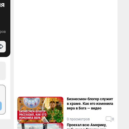
яя
ров
Бизнесмен-блогер служит
в храме. Как его изменила
вера в Бога — видео
0 просмотров
0
Проехал всю Америку,