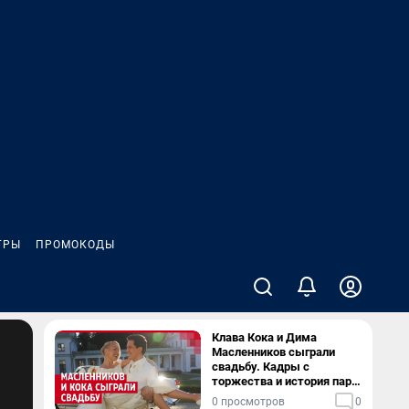
ГРЫ
ПРОМОКОДЫ
Клава Кока и Дима
Масленников сыграли
свадьбу. Кадры с
торжества и история пары
— в видео
0 просмотров
0