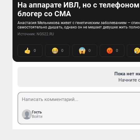
На аппарате ИВЛ, но с телефоном 
блогер со СМА
Анастасия Мельникова живет с генетическим заболеванием — спин
самостоятельно дышать, однако он не мешает девушке жить полной
Источник: 
NGS22.RU
0
0
0
0
Пока нет н
Начните 
Гость
Войти