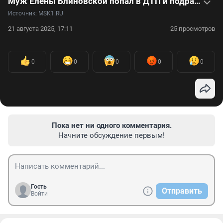
Муж Елены Блиновской попал в ДТП и подрался с таксистом: видео
Источник: 
MSK1.RU
21 августа 2025, 17:11
25 просмотров
0
0
0
0
0
Пока нет ни одного комментария.
Начните обсуждение первым!
Гость
Отправить
Войти