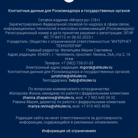
Контактные данные для Роскомнадзора и государственных органов
Сетевое издание «Мгорск.ру» (18+)
Зарегистрировано Федеральной службой по надзору в сфере связи,
информационных технологий и массовых коммуникаций (Роскомнадзор)
Регистрационный номер и дата принятия решения о регистрации: ЭЛ №
ФС 77-84712 от 06.02.2023 г.
Учредитель: Общество с ограниченной ответственностью "ИНТЕРНЕТ
ТЕХНОЛОГИИ"
Главный редактор: Филипцева Мария Сергеевна
Адрес редакции: 454091, г. Челябинск, проспект Ленина, 26А, стр.2, 16
этаж
Телефон: +7 (982) 730-31-35
Электронный адрес редакции:
mgorsk@shkulev.ru
Контактные данные для Роскомнадзора и государственных органов:
juristchel@shkulev.ru
Техподдержка:
help@shkulev.ru
По вопросам коммерческого сотрудничества:
Жапарова Жанна, менеджер по работе с федеральными клиентами
zhanna.zhaparova@shkulev.ru
, моб. + 7 982 640 34 32
Ревина Мария, директор по работе с федеральными клиентами
mariya.revina@shkulev.ru
, моб. +7 910 402 4056
Редакция сайта не несет ответственности за достоверность
информации, содержащейся в рекламных объявлениях.
Информация об ограничениях