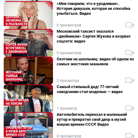
«Мне говорили, что я уродливая».
История девушки, которая не способна
улыбаться. Видео
0 просмотров
0
Московский таксист оказался
«двойником» Сергея Жукова и взорвал
соцсети: видео
0 просмотров
0
Охотник на школьниц: видео об одном из
самых жестоких маньяков
2 просмотра
0
Самый стильный дед! 77-летний
заводчанин стал моделью — видео
1 просмотр
0
Автолюбитель переехал в маленький
хутор и превратил свой двор в музей
машин времен СССР. Видео
0 просмотров
0