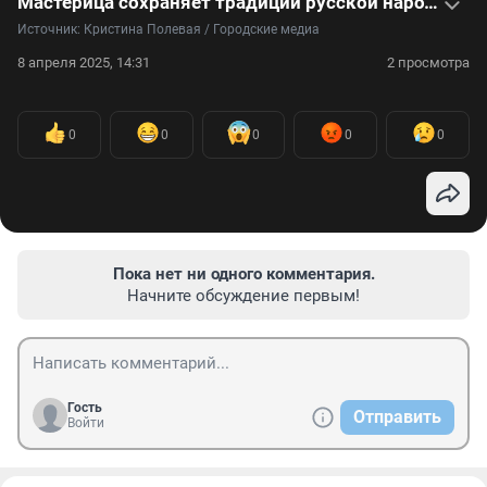
Мастерица сохраняет традиции русской народной куклы — видео
Источник: 
Кристина Полевая / Городские медиа
8 апреля 2025, 14:31
2 просмотра
0
0
0
0
0
Пока нет ни одного комментария.
Начните обсуждение первым!
Гость
Отправить
Войти