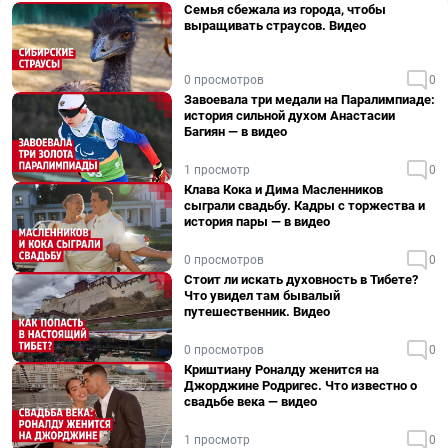
Семья сбежала из города, чтобы
выращивать страусов. Видео
0 просмотров
0
Завоевала три медали на Паралимпиаде:
история сильной духом Анастасии
Багиян — в видео
1 просмотр
0
Клава Кока и Дима Масленников
сыграли свадьбу. Кадры с торжества и
история пары — в видео
0 просмотров
0
Стоит ли искать духовность в Тибете?
Что увидел там бывалый
путешественник. Видео
0 просмотров
0
Криштиану Роналду женится на
Джорджине Родригес. Что известно о
свадьбе века — видео
1 просмотр
0