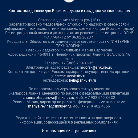
Контактные данные для Роскомнадзора и государственных органов
Сетевое издание «Мгорск.ру» (18+)
Зарегистрировано Федеральной службой по надзору в сфере связи,
информационных технологий и массовых коммуникаций (Роскомнадзор)
Регистрационный номер и дата принятия решения о регистрации: ЭЛ №
ФС 77-84712 от 06.02.2023 г.
Учредитель: Общество с ограниченной ответственностью "ИНТЕРНЕТ
ТЕХНОЛОГИИ"
Главный редактор: Филипцева Мария Сергеевна
Адрес редакции: 454091, г. Челябинск, проспект Ленина, 26А, стр.2, 16
этаж
Телефон: +7 (982) 730-31-35
Электронный адрес редакции:
mgorsk@shkulev.ru
Контактные данные для Роскомнадзора и государственных органов:
juristchel@shkulev.ru
Техподдержка:
help@shkulev.ru
По вопросам коммерческого сотрудничества:
Жапарова Жанна, менеджер по работе с федеральными клиентами
zhanna.zhaparova@shkulev.ru
, моб. + 7 982 640 34 32
Ревина Мария, директор по работе с федеральными клиентами
mariya.revina@shkulev.ru
, моб. +7 910 402 4056
Редакция сайта не несет ответственности за достоверность
информации, содержащейся в рекламных объявлениях.
Информация об ограничениях