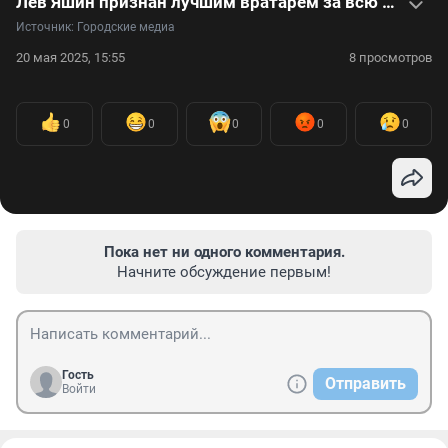
Лев Яшин признан лучшим вратарем за всю историю футбола — видеоистория легенды
Источник: 
Городские медиа
20 мая 2025, 15:55
8 просмотров
0
0
0
0
0
Пока нет ни одного комментария.
Начните обсуждение первым!
Гость
Отправить
Войти