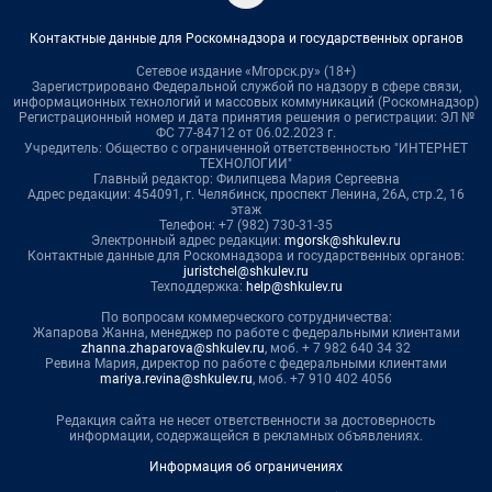
Контактные данные для Роскомнадзора и государственных органов
Сетевое издание «Мгорск.ру» (18+)
Зарегистрировано Федеральной службой по надзору в сфере связи,
информационных технологий и массовых коммуникаций (Роскомнадзор)
Регистрационный номер и дата принятия решения о регистрации: ЭЛ №
ФС 77-84712 от 06.02.2023 г.
Учредитель: Общество с ограниченной ответственностью "ИНТЕРНЕТ
ТЕХНОЛОГИИ"
Главный редактор: Филипцева Мария Сергеевна
Адрес редакции: 454091, г. Челябинск, проспект Ленина, 26А, стр.2, 16
этаж
Телефон: +7 (982) 730-31-35
Электронный адрес редакции:
mgorsk@shkulev.ru
Контактные данные для Роскомнадзора и государственных органов:
juristchel@shkulev.ru
Техподдержка:
help@shkulev.ru
По вопросам коммерческого сотрудничества:
Жапарова Жанна, менеджер по работе с федеральными клиентами
zhanna.zhaparova@shkulev.ru
, моб. + 7 982 640 34 32
Ревина Мария, директор по работе с федеральными клиентами
mariya.revina@shkulev.ru
, моб. +7 910 402 4056
Редакция сайта не несет ответственности за достоверность
информации, содержащейся в рекламных объявлениях.
Информация об ограничениях