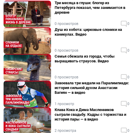
Три месяца в глуши: блогер из
Петербурга показал, чем занимается в
деревне
0 просмотров
0
Душ из хобота: цирковые слонихи на
каникулах. Видео
0 просмотров
0
Семья сбежала из города, чтобы
выращивать страусов. Видео
0 просмотров
0
Завоевала три медали на Паралимпиаде:
история сильной духом Анастасии
Багиян — в видео
1 просмотр
0
Клава Кока и Дима Масленников
сыграли свадьбу. Кадры с торжества и
история пары — в видео
2 просмотра
0