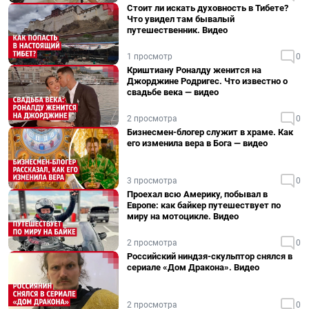
Стоит ли искать духовность в Тибете?
Что увидел там бывалый
путешественник. Видео
1 просмотр
0
Криштиану Роналду женится на
Джорджине Родригес. Что известно о
свадьбе века — видео
2 просмотра
0
Бизнесмен-блогер служит в храме. Как
его изменила вера в Бога — видео
3 просмотра
0
Проехал всю Америку, побывал в
Европе: как байкер путешествует по
миру на мотоцикле. Видео
2 просмотра
0
Российский ниндзя-скульптор снялся в
сериале «Дом Дракона». Видео
2 просмотра
0