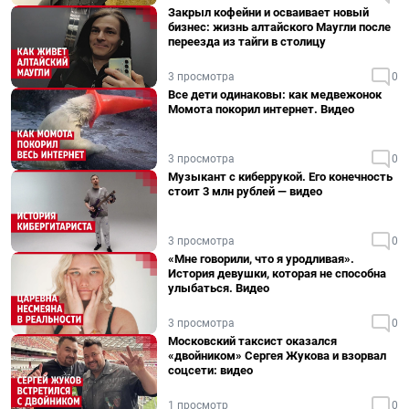
Закрыл кофейни и осваивает новый
бизнес: жизнь алтайского Маугли после
переезда из тайги в столицу
3 просмотра
0
Все дети одинаковы: как медвежонок
Момота покорил интернет. Видео
3 просмотра
0
Музыкант с киберрукой. Его конечность
стоит 3 млн рублей — видео
3 просмотра
0
«Мне говорили, что я уродливая».
История девушки, которая не способна
улыбаться. Видео
3 просмотра
0
Московский таксист оказался
«двойником» Сергея Жукова и взорвал
соцсети: видео
1 просмотр
0