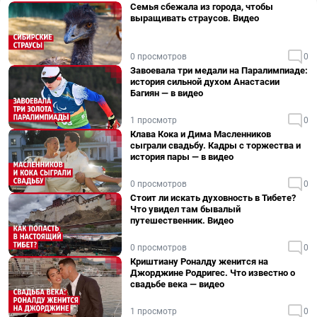
Семья сбежала из города, чтобы
выращивать страусов. Видео
0 просмотров
0
Завоевала три медали на Паралимпиаде:
история сильной духом Анастасии
Багиян — в видео
1 просмотр
0
Клава Кока и Дима Масленников
сыграли свадьбу. Кадры с торжества и
история пары — в видео
0 просмотров
0
Стоит ли искать духовность в Тибете?
Что увидел там бывалый
путешественник. Видео
0 просмотров
0
Криштиану Роналду женится на
Джорджине Родригес. Что известно о
свадьбе века — видео
1 просмотр
0