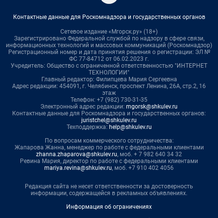
Контактные данные для Роскомнадзора и государственных органов
Сетевое издание «Мгорск.ру» (18+)
Зарегистрировано Федеральной службой по надзору в сфере связи,
информационных технологий и массовых коммуникаций (Роскомнадзор)
Регистрационный номер и дата принятия решения о регистрации: ЭЛ №
ФС 77-84712 от 06.02.2023 г.
Учредитель: Общество с ограниченной ответственностью "ИНТЕРНЕТ
ТЕХНОЛОГИИ"
Главный редактор: Филипцева Мария Сергеевна
Адрес редакции: 454091, г. Челябинск, проспект Ленина, 26А, стр.2, 16
этаж
Телефон: +7 (982) 730-31-35
Электронный адрес редакции:
mgorsk@shkulev.ru
Контактные данные для Роскомнадзора и государственных органов:
juristchel@shkulev.ru
Техподдержка:
help@shkulev.ru
По вопросам коммерческого сотрудничества:
Жапарова Жанна, менеджер по работе с федеральными клиентами
zhanna.zhaparova@shkulev.ru
, моб. + 7 982 640 34 32
Ревина Мария, директор по работе с федеральными клиентами
mariya.revina@shkulev.ru
, моб. +7 910 402 4056
Редакция сайта не несет ответственности за достоверность
информации, содержащейся в рекламных объявлениях.
Информация об ограничениях