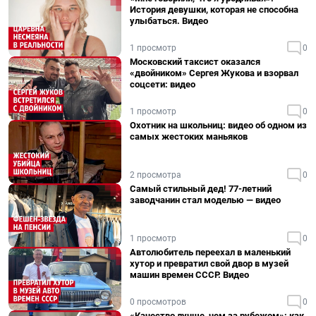
История девушки, которая не способна
улыбаться. Видео
1 просмотр
0
Московский таксист оказался
«двойником» Сергея Жукова и взорвал
соцсети: видео
1 просмотр
0
Охотник на школьниц: видео об одном из
самых жестоких маньяков
2 просмотра
0
Самый стильный дед! 77-летний
заводчанин стал моделью — видео
1 просмотр
0
Автолюбитель переехал в маленький
хутор и превратил свой двор в музей
машин времен СССР. Видео
0 просмотров
0
«Качество лучше, чем за рубежом»: как