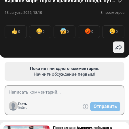
Карское море, горы и хранилище холода: путешественник рассказал, что видел на Ямале — видео
13 августа 2025, 18:10
8 просмотров
0
0
0
0
0
Пока нет ни одного комментария.
Начните обсуждение первым!
Гость
Отправить
Войти
Проехал всю Америку, побывал в