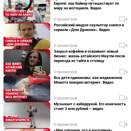
Европе: как байкер путешествует по
миру на мотоцикле. Видео
0 просмотров
0
Российский ниндзя-скульптор снялся в
сериале «Дом Дракона». Видео
0 просмотров
0
Закрыл кофейни и осваивает новый
бизнес: жизнь алтайского Маугли после
переезда из тайги в столицу
0 просмотров
0
Все дети одинаковы: как медвежонок
Момота покорил интернет. Видео
0 просмотров
0
Музыкант с киберрукой. Его конечность
стоит 3 млн рублей — видео
0 просмотров
0
«Мне говорили, что я уродливая».