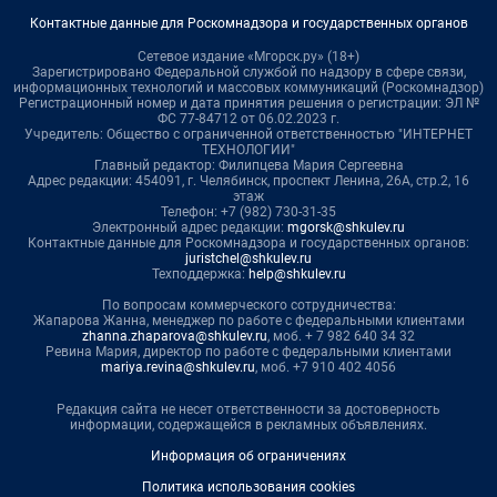
Контактные данные для Роскомнадзора и государственных органов
Сетевое издание «Мгорск.ру» (18+)
Зарегистрировано Федеральной службой по надзору в сфере связи,
информационных технологий и массовых коммуникаций (Роскомнадзор)
Регистрационный номер и дата принятия решения о регистрации: ЭЛ №
ФС 77-84712 от 06.02.2023 г.
Учредитель: Общество с ограниченной ответственностью "ИНТЕРНЕТ
ТЕХНОЛОГИИ"
Главный редактор: Филипцева Мария Сергеевна
Адрес редакции: 454091, г. Челябинск, проспект Ленина, 26А, стр.2, 16
этаж
Телефон: +7 (982) 730-31-35
Электронный адрес редакции:
mgorsk@shkulev.ru
Контактные данные для Роскомнадзора и государственных органов:
juristchel@shkulev.ru
Техподдержка:
help@shkulev.ru
По вопросам коммерческого сотрудничества:
Жапарова Жанна, менеджер по работе с федеральными клиентами
zhanna.zhaparova@shkulev.ru
, моб. + 7 982 640 34 32
Ревина Мария, директор по работе с федеральными клиентами
mariya.revina@shkulev.ru
, моб. +7 910 402 4056
Редакция сайта не несет ответственности за достоверность
информации, содержащейся в рекламных объявлениях.
Информация об ограничениях
Политика использования cookies