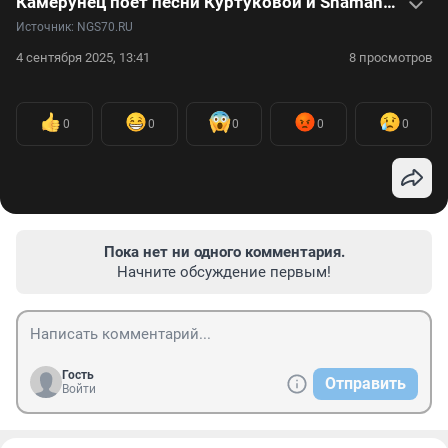
Камерунец поет песни Куртуковой и Shamanа, чтобы выучить русский: видео
Источник: 
NGS70.RU
4 сентября 2025, 13:41
8 просмотров
0
0
0
0
0
Пока нет ни одного комментария.
Начните обсуждение первым!
Гость
Отправить
Войти