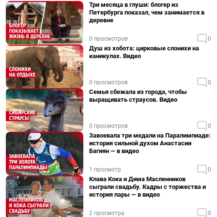
Три месяца в глуши: блогер из
Петербурга показал, чем занимается в
деревне
0 просмотров
0
Душ из хобота: цирковые слонихи на
каникулах. Видео
0 просмотров
0
Семья сбежала из города, чтобы
выращивать страусов. Видео
0 просмотров
0
Завоевала три медали на Паралимпиаде:
история сильной духом Анастасии
Багиян — в видео
1 просмотр
0
Клава Кока и Дима Масленников
сыграли свадьбу. Кадры с торжества и
история пары — в видео
2 просмотра
0