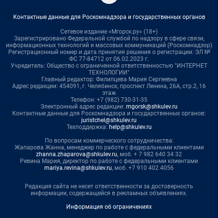
Контактные данные для Роскомнадзора и государственных органов
Сетевое издание «Мгорск.ру» (18+)
Зарегистрировано Федеральной службой по надзору в сфере связи,
информационных технологий и массовых коммуникаций (Роскомнадзор)
Регистрационный номер и дата принятия решения о регистрации: ЭЛ №
ФС 77-84712 от 06.02.2023 г.
Учредитель: Общество с ограниченной ответственностью "ИНТЕРНЕТ
ТЕХНОЛОГИИ"
Главный редактор: Филипцева Мария Сергеевна
Адрес редакции: 454091, г. Челябинск, проспект Ленина, 26А, стр.2, 16
этаж
Телефон: +7 (982) 730-31-35
Электронный адрес редакции:
mgorsk@shkulev.ru
Контактные данные для Роскомнадзора и государственных органов:
juristchel@shkulev.ru
Техподдержка:
help@shkulev.ru
По вопросам коммерческого сотрудничества:
Жапарова Жанна, менеджер по работе с федеральными клиентами
zhanna.zhaparova@shkulev.ru
, моб. + 7 982 640 34 32
Ревина Мария, директор по работе с федеральными клиентами
mariya.revina@shkulev.ru
, моб. +7 910 402 4056
Редакция сайта не несет ответственности за достоверность
информации, содержащейся в рекламных объявлениях.
Информация об ограничениях