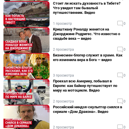
Стоит ли искать духовность в Тибете?
Что увидел там бывалый
путешественник. Видео
1 просмотр
0
Криштиану Роналду женится на
Джорджине Родригес. Что известно о
свадьбе века — видео
2 просмотра
0
Бизнесмен-блогер служит в храме. Как
его изменила вера в Бога — видео
3 просмотра
0
Проехал всю Америку, побывал в
Европе: как байкер путешествует по
миру на мотоцикле. Видео
2 просмотра
0
Российский ниндзя-скульптор снялся в
сериале «Дом Дракона». Видео
2 просмотра
0