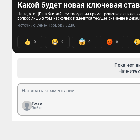
Какой будет новая ключевая ста
На то, что ЦБ на ближайшем заседании примет решение о снижении 
вопрос лишь в том, насколько изменится текущее значение в декаб
Источник: 
Семен Громов / 72.RU
0
0
0
0
Пока нет н
Начните 
Гость
Войти