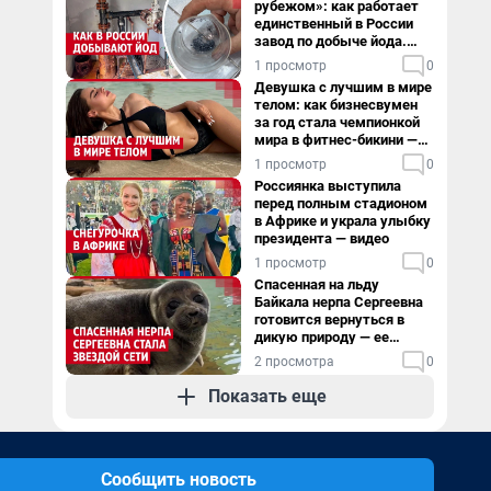
рубежом»: как работает
единственный в России
завод по добыче йода.
Видео
1 просмотр
0
Девушка с лучшим в мире
телом: как бизнесвумен
за год стала чемпионкой
мира в фитнес-бикини —
видео
1 просмотр
0
Россиянка выступила
перед полным стадионом
в Африке и украла улыбку
президента — видео
1 просмотр
0
Спасенная на льду
Байкала нерпа Сергеевна
готовится вернуться в
дикую природу — ее
видеоистория
2 просмотра
0
Показать еще
Сообщить новость