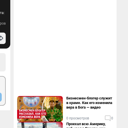
та:
ров
Бизнесмен-блогер служит
в храме. Как его изменила
вера в Бога — видео
0 просмотров
0
Проехал всю Америку,