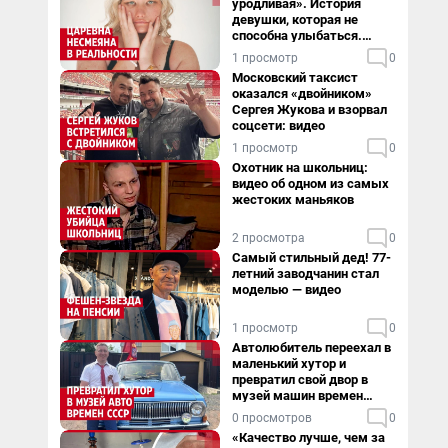
уродливая». История
девушки, которая не
способна улыбаться.
Видео
1 просмотр
0
Московский таксист
оказался «двойником»
Сергея Жукова и взорвал
соцсети: видео
1 просмотр
0
Охотник на школьниц:
видео об одном из самых
жестоких маньяков
2 просмотра
0
Самый стильный дед! 77-
летний заводчанин стал
моделью — видео
1 просмотр
0
Автолюбитель переехал в
маленький хутор и
превратил свой двор в
музей машин времен
СССР. Видео
0 просмотров
0
«Качество лучше, чем за