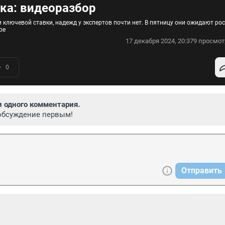
вка: видеоразбор
ключевой ставки, надежд у экспертов почти нет. В пятницу они ожидают рос
ре
17 декабря 2024, 20:37
9 просмот
0
и одного комментария.
обсуждение первым!
Отправить