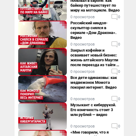
побывал в Европе: как
байкер путешествует по
миру на мотоцикле. Видео
0 просмотров
0
Российский ниндзя-
скульптор снялся в
сериале «Дом Дракона».
Видео
0 просмотров
0
Закрыл кофейни и
осваивает новый бизнес:
жизнь алтайского Маугли
после переезда из тайги в
столицу
0 просмотров
0
Все дети одинаковы: как
медвежонок Момота
покорил интернет. Видео
0 просмотров
0
Музыкант с киберрукой.
Его конечность стоит 3
млн рублей — видео
0 просмотров
0
«Мне говорили, что я