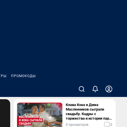
ГРЫ
ПРОМОКОДЫ
Клава Кока и Дима
Масленников сыграли
свадьбу. Кадры с
торжества и история пары
— в видео
0 просмотров
0