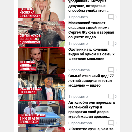
уродливая». История
девушки, которая не
способна улыбаться.
Видео
1 просмотр
0
Московский таксист
оказался «двойником»
Сергея Жукова и взорвал
соцсети: видео
1 просмотр
0
Охотник на школьниц:
видео об одном из самых
жестоких маньяков
2 просмотра
0
Самый стильный дед! 77-
летний заводчанин стал
моделью — видео
1 просмотр
0
Автолюбитель переехал в
маленький хутор и
превратил свой двор в
музей машин времен
СССР. Видео
0 просмотров
0
«Качество лучше, чем за