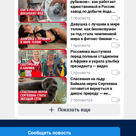
рубежом»: как работает
единственный в России
завод по добыче йода.
Видео
1 просмотр
0
Девушка с лучшим в мире
телом: как бизнесвумен
за год стала чемпионкой
мира в фитнес-бикини —
видео
1 просмотр
0
Россиянка выступила
перед полным стадионом
в Африке и украла улыбку
президента — видео
1 просмотр
0
Спасенная на льду
Байкала нерпа Сергеевна
готовится вернуться в
дикую природу — ее
видеоистория
2 просмотра
0
Показать еще
Сообщить новость