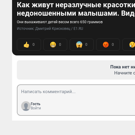
Как живут неразлучные красотк
недоношенными малышами. Вид
Они выхаживают детей весом всего 650 граммов
Источник: 
Дмитрий Крисковец / E1.RU
0
0
0
0
Пока нет н
Начните 
Гость
Войти