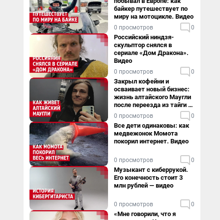
побывал в Европе: как
байкер путешествует по
миру на мотоцикле. Видео
0 просмотров
0
Российский ниндзя-
скульптор снялся в
сериале «Дом Дракона».
Видео
0 просмотров
0
Закрыл кофейни и
осваивает новый бизнес:
жизнь алтайского Маугли
после переезда из тайги в
столицу
0 просмотров
0
Все дети одинаковы: как
медвежонок Момота
покорил интернет. Видео
0 просмотров
0
Музыкант с киберрукой.
Его конечность стоит 3
млн рублей — видео
0 просмотров
0
«Мне говорили, что я