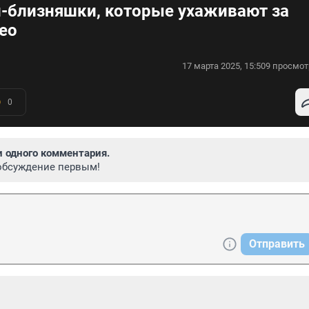
и-близняшки, которые ухаживают за
ео
17 марта 2025, 15:50
9 просмот
0
и одного комментария.
обсуждение первым!
Отправить