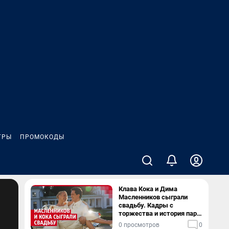
ГРЫ
ПРОМОКОДЫ
Клава Кока и Дима
Масленников сыграли
свадьбу. Кадры с
торжества и история пары
— в видео
0 просмотров
0