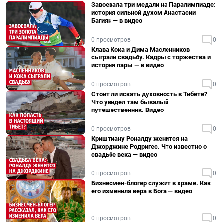
Завоевала три медали на Паралимпиаде:
история сильной духом Анастасии
Багиян — в видео
0 просмотров
0
Клава Кока и Дима Масленников
сыграли свадьбу. Кадры с торжества и
история пары — в видео
0 просмотров
0
Стоит ли искать духовность в Тибете?
Что увидел там бывалый
путешественник. Видео
0 просмотров
0
Криштиану Роналду женится на
Джорджине Родригес. Что известно о
свадьбе века — видео
0 просмотров
0
Бизнесмен-блогер служит в храме. Как
его изменила вера в Бога — видео
0 просмотров
0