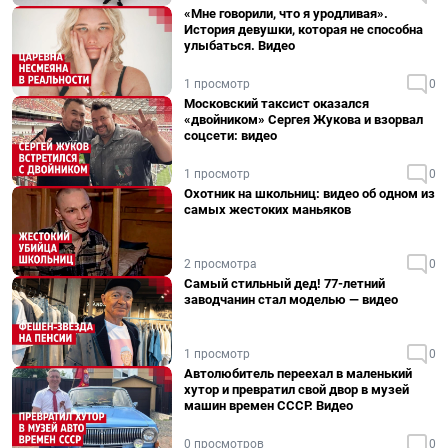
«Мне говорили, что я уродливая».
История девушки, которая не способна
улыбаться. Видео
1 просмотр
0
Московский таксист оказался
«двойником» Сергея Жукова и взорвал
соцсети: видео
1 просмотр
0
Охотник на школьниц: видео об одном из
самых жестоких маньяков
2 просмотра
0
Самый стильный дед! 77-летний
заводчанин стал моделью — видео
1 просмотр
0
Автолюбитель переехал в маленький
хутор и превратил свой двор в музей
машин времен СССР. Видео
0 просмотров
0