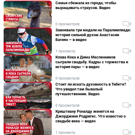
Семья сбежала из города, чтобы
выращивать страусов. Видео
0 просмотров
0
Завоевала три медали на Паралимпиаде:
история сильной духом Анастасии
Багиян — в видео
1 просмотр
0
Клава Кока и Дима Масленников
сыграли свадьбу. Кадры с торжества и
история пары — в видео
0 просмотров
0
Стоит ли искать духовность в Тибете?
Что увидел там бывалый
путешественник. Видео
0 просмотров
0
Криштиану Роналду женится на
Джорджине Родригес. Что известно о
свадьбе века — видео
1 просмотр
0