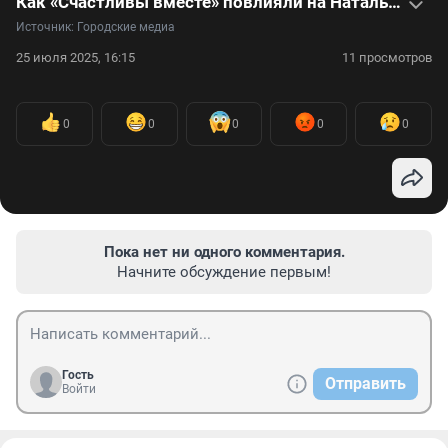
Как «Счастливы вместе» повлияли на Наталью Бочкареву — видео
Источник: 
Городские медиа
25 июля 2025, 16:15
11 просмотров
0
0
0
0
0
Пока нет ни одного комментария.
Начните обсуждение первым!
Гость
Отправить
Войти