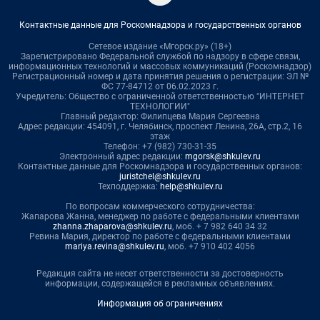
Контактные данные для Роскомнадзора и государственных органов
Сетевое издание «Мгорск.ру» (18+)
Зарегистрировано Федеральной службой по надзору в сфере связи,
информационных технологий и массовых коммуникаций (Роскомнадзор)
Регистрационный номер и дата принятия решения о регистрации: ЭЛ №
ФС 77-84712 от 06.02.2023 г.
Учредитель: Общество с ограниченной ответственностью "ИНТЕРНЕТ
ТЕХНОЛОГИИ"
Главный редактор: Филипцева Мария Сергеевна
Адрес редакции: 454091, г. Челябинск, проспект Ленина, 26А, стр.2, 16
этаж
Телефон: +7 (982) 730-31-35
Электронный адрес редакции:
mgorsk@shkulev.ru
Контактные данные для Роскомнадзора и государственных органов:
juristchel@shkulev.ru
Техподдержка:
help@shkulev.ru
По вопросам коммерческого сотрудничества:
Жапарова Жанна, менеджер по работе с федеральными клиентами
zhanna.zhaparova@shkulev.ru
, моб. + 7 982 640 34 32
Ревина Мария, директор по работе с федеральными клиентами
mariya.revina@shkulev.ru
, моб. +7 910 402 4056
Редакция сайта не несет ответственности за достоверность
информации, содержащейся в рекламных объявлениях.
Информация об ограничениях