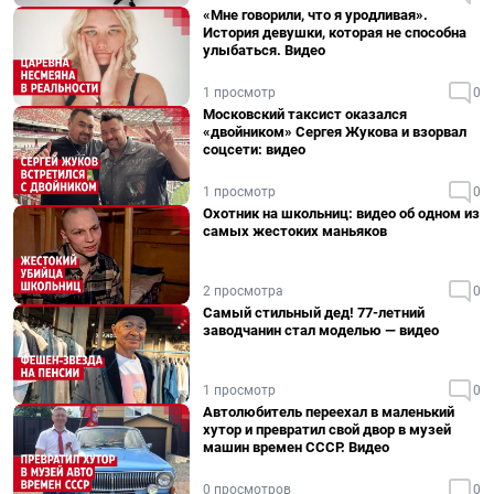
«Мне говорили, что я уродливая».
История девушки, которая не способна
улыбаться. Видео
1 просмотр
0
Московский таксист оказался
«двойником» Сергея Жукова и взорвал
соцсети: видео
1 просмотр
0
Охотник на школьниц: видео об одном из
самых жестоких маньяков
2 просмотра
0
Самый стильный дед! 77-летний
заводчанин стал моделью — видео
1 просмотр
0
Автолюбитель переехал в маленький
хутор и превратил свой двор в музей
машин времен СССР. Видео
0 просмотров
0