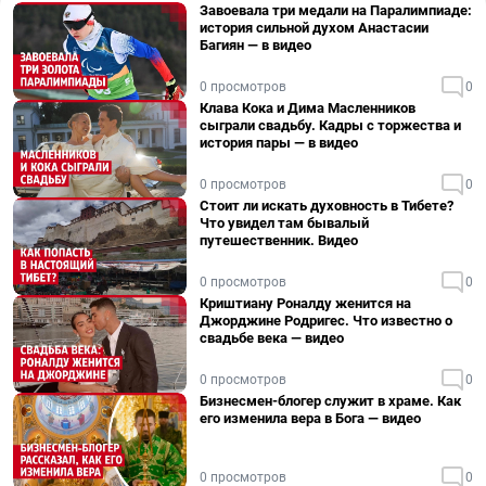
Завоевала три медали на Паралимпиаде:
история сильной духом Анастасии
Багиян — в видео
0 просмотров
0
Клава Кока и Дима Масленников
сыграли свадьбу. Кадры с торжества и
история пары — в видео
0 просмотров
0
Стоит ли искать духовность в Тибете?
Что увидел там бывалый
путешественник. Видео
0 просмотров
0
Криштиану Роналду женится на
Джорджине Родригес. Что известно о
свадьбе века — видео
0 просмотров
0
Бизнесмен-блогер служит в храме. Как
его изменила вера в Бога — видео
0 просмотров
0