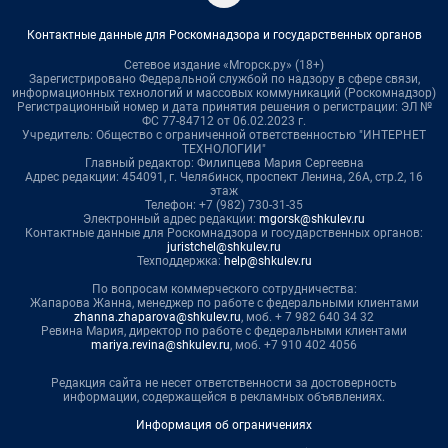
Контактные данные для Роскомнадзора и государственных органов
Сетевое издание «Мгорск.ру» (18+)
Зарегистрировано Федеральной службой по надзору в сфере связи,
информационных технологий и массовых коммуникаций (Роскомнадзор)
Регистрационный номер и дата принятия решения о регистрации: ЭЛ №
ФС 77-84712 от 06.02.2023 г.
Учредитель: Общество с ограниченной ответственностью "ИНТЕРНЕТ
ТЕХНОЛОГИИ"
Главный редактор: Филипцева Мария Сергеевна
Адрес редакции: 454091, г. Челябинск, проспект Ленина, 26А, стр.2, 16
этаж
Телефон: +7 (982) 730-31-35
Электронный адрес редакции:
mgorsk@shkulev.ru
Контактные данные для Роскомнадзора и государственных органов:
juristchel@shkulev.ru
Техподдержка:
help@shkulev.ru
По вопросам коммерческого сотрудничества:
Жапарова Жанна, менеджер по работе с федеральными клиентами
zhanna.zhaparova@shkulev.ru
, моб. + 7 982 640 34 32
Ревина Мария, директор по работе с федеральными клиентами
mariya.revina@shkulev.ru
, моб. +7 910 402 4056
Редакция сайта не несет ответственности за достоверность
информации, содержащейся в рекламных объявлениях.
Информация об ограничениях