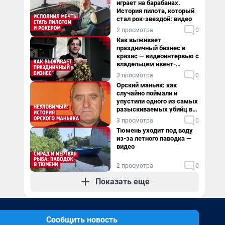
играет на барабанах.
История пилота, который
стал рок-звездой: видео
2 просмотра
0
Как выживает
праздничный бизнес в
кризис — видеоинтервью с
владельцем ивент-
агентства
3 просмотра
0
Орский маньяк: как
случайно поймали и
упустили одного из самых
разыскиваемых убийц в
России. Видео
3 просмотра
0
Тюмень уходит под воду
из-за летного паводка —
видео
2 просмотра
0
Показать еще
Сообщить новость