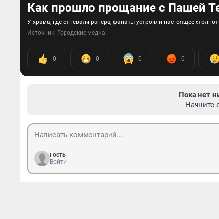
Как прошло прощание с Пашей Т
У храма, где отпевали рэпера, фанаты устроили настоящее столпо
Источник: 
Городские медиа
0
0
0
0
Пока нет н
Начните 
Гость
Войти