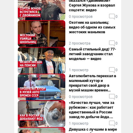
оказался «двойником»
Сергея Жукова и взорвал
соцсети: видео
0 просмотров
0
Охотник на школьниц:
видео об одном из самых
жестоких маньяков
2 просмотра
0
Самый стильный дед! 77-
летний заводчанин стал
моделью — видео
1 просмотр
0
Автолюбитель переехал в
маленький хутор и
превратил свой двор в
музей машин времен
СССР. Видео
0 просмотров
0
«Качество лучше, чем за
рубежом»: как работает
единственный в России
завод по добыче йода.
Видео
1 просмотр
0
Девушка с лучшим в мире