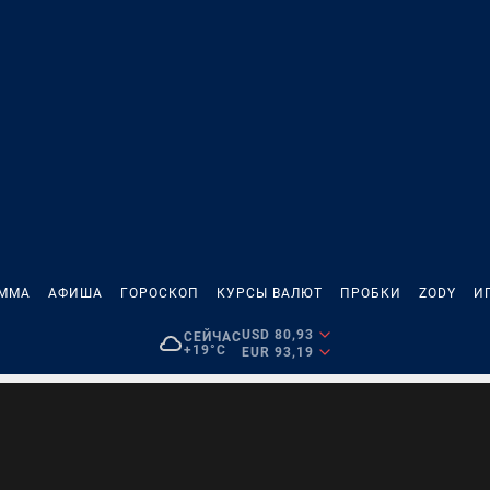
АММА
АФИША
ГОРОСКОП
КУРСЫ ВАЛЮТ
ПРОБКИ
ZODY
И
USD 80,93
СЕЙЧАС
+19°C
EUR 93,19