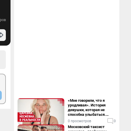
ров
«Мне говорили, что я
уродливая». История
девушки, которая не
способна улыбаться.
Видео
0 просмотров
0
Московский таксист