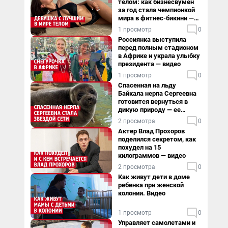
телом: как бизнесвумен
за год стала чемпионкой
мира в фитнес-бикини —
видео
1 просмотр
0
Россиянка выступила
перед полным стадионом
в Африке и украла улыбку
президента — видео
1 просмотр
0
Спасенная на льду
Байкала нерпа Сергеевна
готовится вернуться в
дикую природу — ее
видеоистория
2 просмотра
0
Актер Влад Прохоров
поделился секретом, как
похудел на 15
килограммов — видео
2 просмотра
0
Как живут дети в доме
ребенка при женской
колонии. Видео
1 просмотр
0
Управляет самолетами и