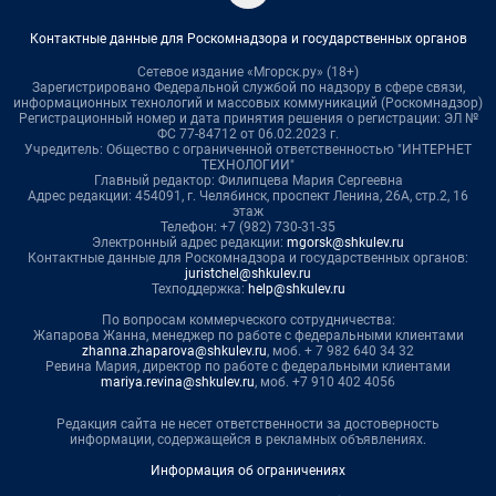
Контактные данные для Роскомнадзора и государственных органов
Сетевое издание «Мгорск.ру» (18+)
Зарегистрировано Федеральной службой по надзору в сфере связи,
информационных технологий и массовых коммуникаций (Роскомнадзор)
Регистрационный номер и дата принятия решения о регистрации: ЭЛ №
ФС 77-84712 от 06.02.2023 г.
Учредитель: Общество с ограниченной ответственностью "ИНТЕРНЕТ
ТЕХНОЛОГИИ"
Главный редактор: Филипцева Мария Сергеевна
Адрес редакции: 454091, г. Челябинск, проспект Ленина, 26А, стр.2, 16
этаж
Телефон: +7 (982) 730-31-35
Электронный адрес редакции:
mgorsk@shkulev.ru
Контактные данные для Роскомнадзора и государственных органов:
juristchel@shkulev.ru
Техподдержка:
help@shkulev.ru
По вопросам коммерческого сотрудничества:
Жапарова Жанна, менеджер по работе с федеральными клиентами
zhanna.zhaparova@shkulev.ru
, моб. + 7 982 640 34 32
Ревина Мария, директор по работе с федеральными клиентами
mariya.revina@shkulev.ru
, моб. +7 910 402 4056
Редакция сайта не несет ответственности за достоверность
информации, содержащейся в рекламных объявлениях.
Информация об ограничениях