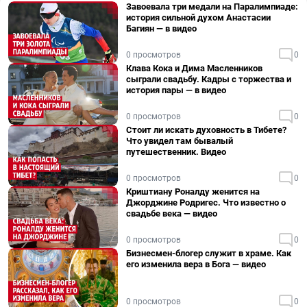
Завоевала три медали на Паралимпиаде:
история сильной духом Анастасии
Багиян — в видео
0 просмотров
0
Клава Кока и Дима Масленников
сыграли свадьбу. Кадры с торжества и
история пары — в видео
0 просмотров
0
Стоит ли искать духовность в Тибете?
Что увидел там бывалый
путешественник. Видео
0 просмотров
0
Криштиану Роналду женится на
Джорджине Родригес. Что известно о
свадьбе века — видео
0 просмотров
0
Бизнесмен-блогер служит в храме. Как
его изменила вера в Бога — видео
0 просмотров
0