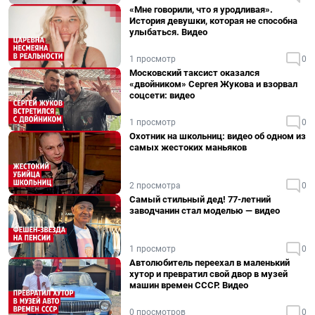
«Мне говорили, что я уродливая».
История девушки, которая не способна
улыбаться. Видео
1 просмотр
0
Московский таксист оказался
«двойником» Сергея Жукова и взорвал
соцсети: видео
1 просмотр
0
Охотник на школьниц: видео об одном из
самых жестоких маньяков
2 просмотра
0
Самый стильный дед! 77-летний
заводчанин стал моделью — видео
1 просмотр
0
Автолюбитель переехал в маленький
хутор и превратил свой двор в музей
машин времен СССР. Видео
0 просмотров
0