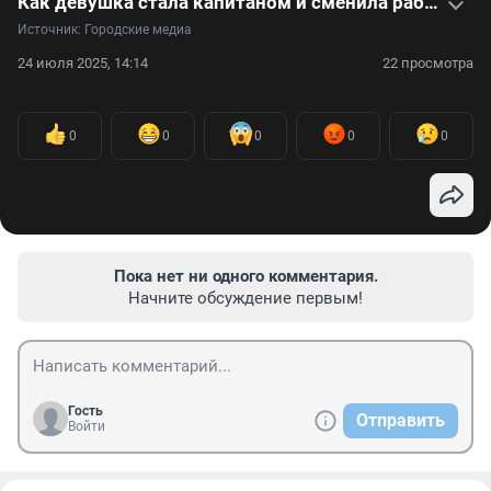
Как девушка стала капитаном и сменила работу инженера на место за штурвалом — видео
Источник: 
Городские медиа
24 июля 2025, 14:14
22 просмотра
0
0
0
0
0
Пока нет ни одного комментария.
Начните обсуждение первым!
Гость
Отправить
Войти