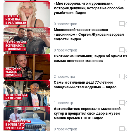
«Мне говорили, что я уродливая».
История девушки, которая не способна
улыбаться. Видео
0 просмотров
0
Московский таксист оказался
«двойником» Сергея Жукова и взорвал
соцсети: видео
0 просмотров
0
Охотник на школьниц: видео об одном из
самых жестоких маньяков
2 просмотра
0
Самый стильный дед! 77-летний
заводчанин стал моделью — видео
1 просмотр
0
Автолюбитель переехал в маленький
хутор и превратил свой двор в музей
машин времен СССР. Видео
0 просмотров
0