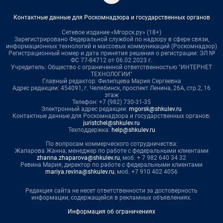
Контактные данные для Роскомнадзора и государственных органов
Сетевое издание «Мгорск.ру» (18+)
Зарегистрировано Федеральной службой по надзору в сфере связи,
информационных технологий и массовых коммуникаций (Роскомнадзор)
Регистрационный номер и дата принятия решения о регистрации: ЭЛ №
ФС 77-84712 от 06.02.2023 г.
Учредитель: Общество с ограниченной ответственностью "ИНТЕРНЕТ
ТЕХНОЛОГИИ"
Главный редактор: Филипцева Мария Сергеевна
Адрес редакции: 454091, г. Челябинск, проспект Ленина, 26А, стр.2, 16
этаж
Телефон: +7 (982) 730-31-35
Электронный адрес редакции:
mgorsk@shkulev.ru
Контактные данные для Роскомнадзора и государственных органов:
juristchel@shkulev.ru
Техподдержка:
help@shkulev.ru
По вопросам коммерческого сотрудничества:
Жапарова Жанна, менеджер по работе с федеральными клиентами
zhanna.zhaparova@shkulev.ru
, моб. + 7 982 640 34 32
Ревина Мария, директор по работе с федеральными клиентами
mariya.revina@shkulev.ru
, моб. +7 910 402 4056
Редакция сайта не несет ответственности за достоверность
информации, содержащейся в рекламных объявлениях.
Информация об ограничениях