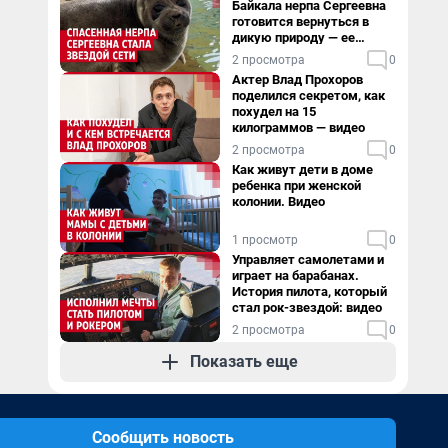
Байкала нерпа Сергеевна
готовится вернуться в
дикую природу — ее
видеоистория
2 просмотра
0
Актер Влад Прохоров
поделился секретом, как
похудел на 15
килограммов — видео
2 просмотра
0
Как живут дети в доме
ребенка при женской
колонии. Видео
1 просмотр
0
Управляет самолетами и
играет на барабанах.
История пилота, который
стал рок-звездой: видео
2 просмотра
0
Показать еще
Сообщить новость