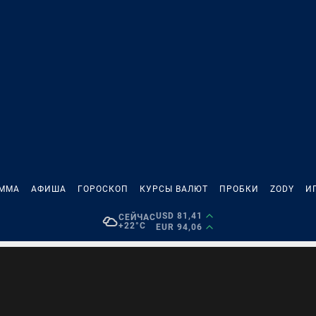
АММА
АФИША
ГОРОСКОП
КУРСЫ ВАЛЮТ
ПРОБКИ
ZODY
И
USD 81,41
СЕЙЧАС
+22°C
EUR 94,06