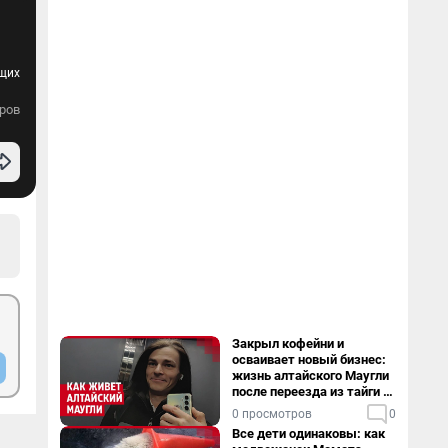
ущих
ров
Закрыл кофейни и
осваивает новый бизнес:
жизнь алтайского Маугли
после переезда из тайги в
столицу
0 просмотров
0
Все дети одинаковы: как