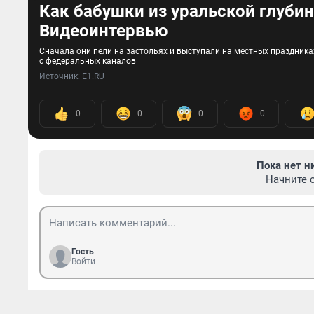
Как бабушки из уральской глуби
Видеоинтервью
Сначала они пели на застольях и выступали на местных праздника
с федеральных каналов
Источник: 
E1.RU
0
0
0
0
Пока нет н
Начните 
Гость
Войти