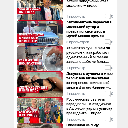
летний заводчанин стал
моделью — видео
1 просмотр
0
Автолюбитель переехал в
маленький хутор и
превратил свой двор в
музей машин времен
СССР. Видео
0 просмотров
0
«Качество лучше, чем за
рубежом»: как работает
единственный в России
завод по добыче йода.
Видео
1 просмотр
0
Девушка с лучшим в мире
телом: как бизнесвумен
за год стала чемпионкой
мира в фитнес-бикини —
видео
1 просмотр
0
Россиянка выступила
перед полным стадионом
в Африке и украла улыбку
президента — видео
1 просмотр
0
Спасенная на льду