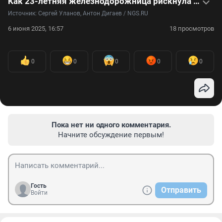
Как 23-летняя железнодорожница рискнула жизнью и бросилась спасать женщину — видео
Источник: 
Сергей Уланов, Антон Дигаев / NGS.RU
6 июня 2025, 16:57
18 просмотров
0
0
0
0
0
Пока нет ни одного комментария.
Начните обсуждение первым!
Гость
Отправить
Войти