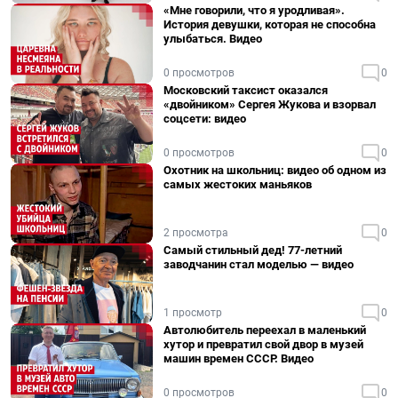
«Мне говорили, что я уродливая».
История девушки, которая не способна
улыбаться. Видео
0 просмотров
0
Московский таксист оказался
«двойником» Сергея Жукова и взорвал
соцсети: видео
0 просмотров
0
Охотник на школьниц: видео об одном из
самых жестоких маньяков
2 просмотра
0
Самый стильный дед! 77-летний
заводчанин стал моделью — видео
1 просмотр
0
Автолюбитель переехал в маленький
хутор и превратил свой двор в музей
машин времен СССР. Видео
0 просмотров
0