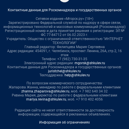
Контактные данные для Роскомнадзора и государственных органов
Сетевое издание «Мгорск.ру» (18+)
Зарегистрировано Федеральной службой по надзору в сфере связи,
информационных технологий и массовых коммуникаций (Роскомнадзор)
Регистрационный номер и дата принятия решения о регистрации: ЭЛ №
ФС 77-84712 от 06.02.2023 г.
Учредитель: Общество с ограниченной ответственностью "ИНТЕРНЕТ
ТЕХНОЛОГИИ"
Главный редактор: Филипцева Мария Сергеевна
Адрес редакции: 454091, г. Челябинск, проспект Ленина, 26А, стр.2, 16
этаж
Телефон: +7 (982) 730-31-35
Электронный адрес редакции:
mgorsk@shkulev.ru
Контактные данные для Роскомнадзора и государственных органов:
juristchel@shkulev.ru
Техподдержка:
help@shkulev.ru
По вопросам коммерческого сотрудничества:
Жапарова Жанна, менеджер по работе с федеральными клиентами
zhanna.zhaparova@shkulev.ru
, моб. + 7 982 640 34 32
Ревина Мария, директор по работе с федеральными клиентами
mariya.revina@shkulev.ru
, моб. +7 910 402 4056
Редакция сайта не несет ответственности за достоверность
информации, содержащейся в рекламных объявлениях.
Информация об ограничениях