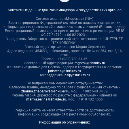
Контактные данные для Роскомнадзора и государственных органов
Сетевое издание «Мгорск.ру» (18+)
Зарегистрировано Федеральной службой по надзору в сфере связи,
информационных технологий и массовых коммуникаций (Роскомнадзор)
Регистрационный номер и дата принятия решения о регистрации: ЭЛ №
ФС 77-84712 от 06.02.2023 г.
Учредитель: Общество с ограниченной ответственностью "ИНТЕРНЕТ
ТЕХНОЛОГИИ"
Главный редактор: Филипцева Мария Сергеевна
Адрес редакции: 454091, г. Челябинск, проспект Ленина, 26А, стр.2, 16
этаж
Телефон: +7 (982) 730-31-35
Электронный адрес редакции:
mgorsk@shkulev.ru
Контактные данные для Роскомнадзора и государственных органов:
juristchel@shkulev.ru
Техподдержка:
help@shkulev.ru
По вопросам коммерческого сотрудничества:
Жапарова Жанна, менеджер по работе с федеральными клиентами
zhanna.zhaparova@shkulev.ru
, моб. + 7 982 640 34 32
Ревина Мария, директор по работе с федеральными клиентами
mariya.revina@shkulev.ru
, моб. +7 910 402 4056
Редакция сайта не несет ответственности за достоверность
информации, содержащейся в рекламных объявлениях.
Информация об ограничениях