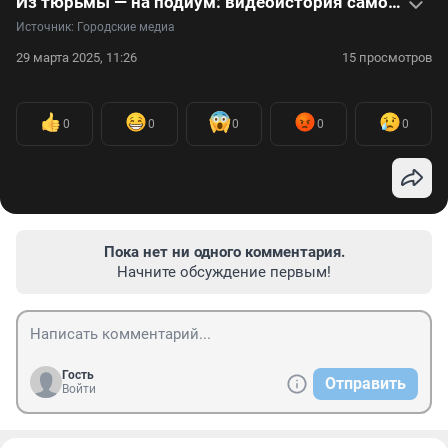
Из тюрьмы — на подиум: видеоистория самого красивого преступника Джереми Микса
Источник: 
Городские медиа
29 марта 2025, 11:26
15 просмотров
0
0
0
0
0
Пока нет ни одного комментария.
Начните обсуждение первым!
Гость
Отправить
Войти