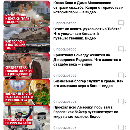
Клава Кока и Дима Масленников
сыграли свадьбу. Кадры с торжества и
история пары — в видео
0 просмотров
0
Стоит ли искать духовность в Тибете?
Что увидел там бывалый
путешественник. Видео
0 просмотров
0
Криштиану Роналду женится на
Джорджине Родригес. Что известно о
свадьбе века — видео
0 просмотров
0
Бизнесмен-блогер служит в храме. Как
его изменила вера в Бога — видео
0 просмотров
0
Проехал всю Америку, побывал в
Европе: как байкер путешествует по
миру на мотоцикле. Видео
0 просмотров
0