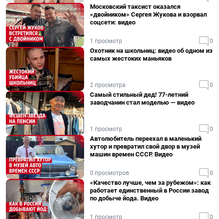
Московский таксист оказался
«двойником» Сергея Жукова и взорвал
соцсети: видео
1 просмотр
0
Охотник на школьниц: видео об одном из
самых жестоких маньяков
2 просмотра
0
Самый стильный дед! 77-летний
заводчанин стал моделью — видео
1 просмотр
0
Автолюбитель переехал в маленький
хутор и превратил свой двор в музей
машин времен СССР. Видео
0 просмотров
0
«Качество лучше, чем за рубежом»: как
работает единственный в России завод
по добыче йода. Видео
1 просмотр
0