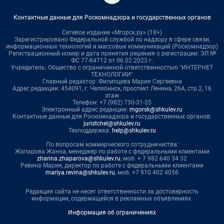
Контактные данные для Роскомнадзора и государственных органов
Сетевое издание «Мгорск.ру» (18+)
Зарегистрировано Федеральной службой по надзору в сфере связи,
информационных технологий и массовых коммуникаций (Роскомнадзор)
Регистрационный номер и дата принятия решения о регистрации: ЭЛ №
ФС 77-84712 от 06.02.2023 г.
Учредитель: Общество с ограниченной ответственностью "ИНТЕРНЕТ
ТЕХНОЛОГИИ"
Главный редактор: Филипцева Мария Сергеевна
Адрес редакции: 454091, г. Челябинск, проспект Ленина, 26А, стр.2, 16
этаж
Телефон: +7 (982) 730-31-35
Электронный адрес редакции:
mgorsk@shkulev.ru
Контактные данные для Роскомнадзора и государственных органов:
juristchel@shkulev.ru
Техподдержка:
help@shkulev.ru
По вопросам коммерческого сотрудничества:
Жапарова Жанна, менеджер по работе с федеральными клиентами
zhanna.zhaparova@shkulev.ru
, моб. + 7 982 640 34 32
Ревина Мария, директор по работе с федеральными клиентами
mariya.revina@shkulev.ru
, моб. +7 910 402 4056
Редакция сайта не несет ответственности за достоверность
информации, содержащейся в рекламных объявлениях.
Информация об ограничениях