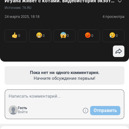
Игуана живет с котами: видеоистория экзотического питомца
Источник: 
76.RU
24 марта 2025, 18:18
4 просмотра
0
0
0
0
0
Пока нет ни одного комментария.
Начните обсуждение первым!
Гость
Отправить
Войти