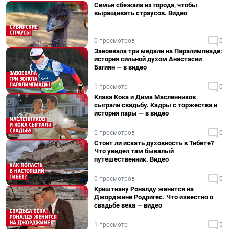
Семья сбежала из города, чтобы
выращивать страусов. Видео
0 просмотров
0
Завоевала три медали на Паралимпиаде:
история сильной духом Анастасии
Багиян — в видео
1 просмотр
0
Клава Кока и Дима Масленников
сыграли свадьбу. Кадры с торжества и
история пары — в видео
0 просмотров
0
Стоит ли искать духовность в Тибете?
Что увидел там бывалый
путешественник. Видео
0 просмотров
0
Криштиану Роналду женится на
Джорджине Родригес. Что известно о
свадьбе века — видео
1 просмотр
0