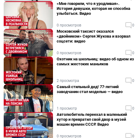
«Мне говорили, что я уродливая».
История девушки, которая не способна
улыбаться. Видео
0 просмотров
0
Московский таксист оказался
«двойником» Сергея Жукова и взорвал
соцсети: видео
0 просмотров
0
Охотник на школьниц: видео об одном из
самых жестоких маньяков
2 просмотра
0
Самый стильный дед! 77-летний
заводчанин стал моделью — видео
1 просмотр
0
Автолюбитель переехал в маленький
хутор и превратил свой двор в музей
машин времен СССР. Видео
0 просмотров
0