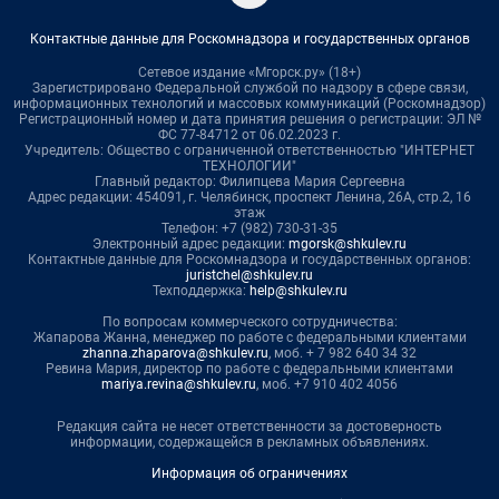
Контактные данные для Роскомнадзора и государственных органов
Сетевое издание «Мгорск.ру» (18+)
Зарегистрировано Федеральной службой по надзору в сфере связи,
информационных технологий и массовых коммуникаций (Роскомнадзор)
Регистрационный номер и дата принятия решения о регистрации: ЭЛ №
ФС 77-84712 от 06.02.2023 г.
Учредитель: Общество с ограниченной ответственностью "ИНТЕРНЕТ
ТЕХНОЛОГИИ"
Главный редактор: Филипцева Мария Сергеевна
Адрес редакции: 454091, г. Челябинск, проспект Ленина, 26А, стр.2, 16
этаж
Телефон: +7 (982) 730-31-35
Электронный адрес редакции:
mgorsk@shkulev.ru
Контактные данные для Роскомнадзора и государственных органов:
juristchel@shkulev.ru
Техподдержка:
help@shkulev.ru
По вопросам коммерческого сотрудничества:
Жапарова Жанна, менеджер по работе с федеральными клиентами
zhanna.zhaparova@shkulev.ru
, моб. + 7 982 640 34 32
Ревина Мария, директор по работе с федеральными клиентами
mariya.revina@shkulev.ru
, моб. +7 910 402 4056
Редакция сайта не несет ответственности за достоверность
информации, содержащейся в рекламных объявлениях.
Информация об ограничениях