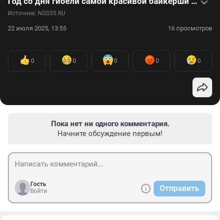
Год со дня гибели самой красивой байкерши России МотоТани в Турции: видео
Источник: 
NGS55.RU
22 июля 2025, 13:55
16 просмотров
0
0
0
0
0
Пока нет ни одного комментария.
Начните обсуждение первым!
Гость
Отправить
Войти