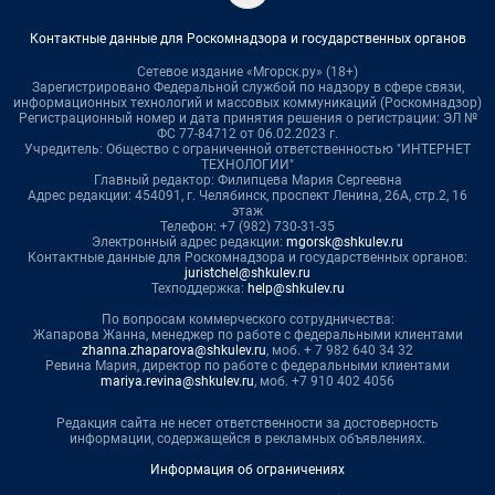
Контактные данные для Роскомнадзора и государственных органов
Сетевое издание «Мгорск.ру» (18+)
Зарегистрировано Федеральной службой по надзору в сфере связи,
информационных технологий и массовых коммуникаций (Роскомнадзор)
Регистрационный номер и дата принятия решения о регистрации: ЭЛ №
ФС 77-84712 от 06.02.2023 г.
Учредитель: Общество с ограниченной ответственностью "ИНТЕРНЕТ
ТЕХНОЛОГИИ"
Главный редактор: Филипцева Мария Сергеевна
Адрес редакции: 454091, г. Челябинск, проспект Ленина, 26А, стр.2, 16
этаж
Телефон: +7 (982) 730-31-35
Электронный адрес редакции:
mgorsk@shkulev.ru
Контактные данные для Роскомнадзора и государственных органов:
juristchel@shkulev.ru
Техподдержка:
help@shkulev.ru
По вопросам коммерческого сотрудничества:
Жапарова Жанна, менеджер по работе с федеральными клиентами
zhanna.zhaparova@shkulev.ru
, моб. + 7 982 640 34 32
Ревина Мария, директор по работе с федеральными клиентами
mariya.revina@shkulev.ru
, моб. +7 910 402 4056
Редакция сайта не несет ответственности за достоверность
информации, содержащейся в рекламных объявлениях.
Информация об ограничениях