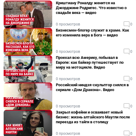
Криштиану Роналду женится на
Джорджине Родригес. Что известно о
свадьбе века — видео
0 просмотров
0
Бизнесмен-блогер служит в храме. Как
его изменила вера в Бога — видео
0 просмотров
0
Проехал всю Америку, побывал в
Европе: как байкер путешествует по
миру на мотоцикле. Видео
0 просмотров
0
Российский ниндзя-скульптор снялся в
сериале «Дом Дракона». Видео
0 просмотров
0
Закрыл кофейни и осваивает новый
бизнес: жизнь алтайского Маугли после
переезда из тайги в столицу
0 просмотров
0