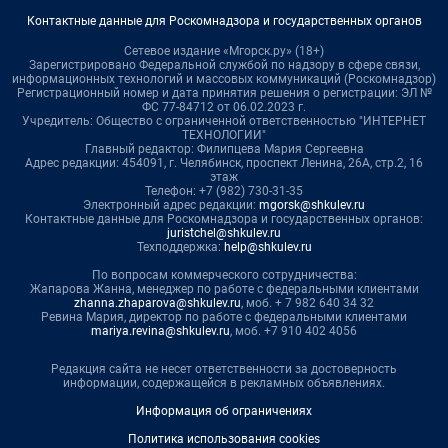
Контактные данные для Роскомнадзора и государственных органов
Сетевое издание «Мгорск.ру» (18+)
Зарегистрировано Федеральной службой по надзору в сфере связи,
информационных технологий и массовых коммуникаций (Роскомнадзор)
Регистрационный номер и дата принятия решения о регистрации: ЭЛ №
ФС 77-84712 от 06.02.2023 г.
Учредитель: Общество с ограниченной ответственностью "ИНТЕРНЕТ
ТЕХНОЛОГИИ"
Главный редактор: Филипцева Мария Сергеевна
Адрес редакции: 454091, г. Челябинск, проспект Ленина, 26А, стр.2, 16
этаж
Телефон: +7 (982) 730-31-35
Электронный адрес редакции:
mgorsk@shkulev.ru
Контактные данные для Роскомнадзора и государственных органов:
juristchel@shkulev.ru
Техподдержка:
help@shkulev.ru
По вопросам коммерческого сотрудничества:
Жапарова Жанна, менеджер по работе с федеральными клиентами
zhanna.zhaparova@shkulev.ru
, моб. + 7 982 640 34 32
Ревина Мария, директор по работе с федеральными клиентами
mariya.revina@shkulev.ru
, моб. +7 910 402 4056
Редакция сайта не несет ответственности за достоверность
информации, содержащейся в рекламных объявлениях.
Информация об ограничениях
Политика использования cookies