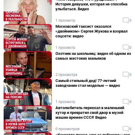
История девушки, которая не способна
улыбаться. Видео
1 просмотр
0
Московский таксист оказался
«двойником» Сергея Жукова и взорвал
соцсети: видео
1 просмотр
0
Охотник на школьниц: видео об одном из
самых жестоких маньяков
2 просмотра
0
Самый стильный дед! 77-летний
заводчанин стал моделью — видео
1 просмотр
0
Автолюбитель переехал в маленький
хутор и превратил свой двор в музей
машин времен СССР. Видео
0 просмотров
0
«Качество лучше, чем за рубежом»: как