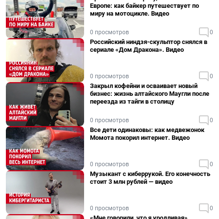
Европе: как байкер путешествует по
миру на мотоцикле. Видео
0 просмотров
0
Российский ниндзя-скульптор снялся в
сериале «Дом Дракона». Видео
0 просмотров
0
Закрыл кофейни и осваивает новый
бизнес: жизнь алтайского Маугли после
переезда из тайги в столицу
0 просмотров
0
Все дети одинаковы: как медвежонок
Момота покорил интернет. Видео
0 просмотров
0
Музыкант с киберрукой. Его конечность
стоит 3 млн рублей — видео
0 просмотров
0
«Мне говорили, что я уродливая».