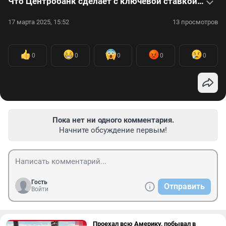
Что Центробанк сделает с ключевой ставкой — интервью с экспертами
17 марта 2025, 15:52
13 просмотров
0
0
0
0
0
Пока нет ни одного комментария.
Начните обсуждение первым!
Гость
Отправить
Войти
Проехал всю Америку, побывал в