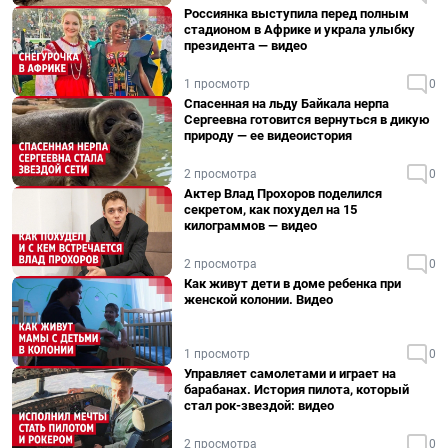
Россиянка выступила перед полным
стадионом в Африке и украла улыбку
президента — видео
1 просмотр
0
Спасенная на льду Байкала нерпа
Сергеевна готовится вернуться в дикую
природу — ее видеоистория
2 просмотра
0
Актер Влад Прохоров поделился
секретом, как похудел на 15
килограммов — видео
2 просмотра
0
Как живут дети в доме ребенка при
женской колонии. Видео
1 просмотр
0
Управляет самолетами и играет на
барабанах. История пилота, который
стал рок-звездой: видео
2 просмотра
0