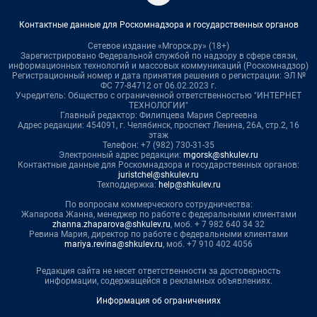
Контактные данные для Роскомнадзора и государственных органов
Сетевое издание «Мгорск.ру» (18+)
Зарегистрировано Федеральной службой по надзору в сфере связи,
информационных технологий и массовых коммуникаций (Роскомнадзор)
Регистрационный номер и дата принятия решения о регистрации: ЭЛ №
ФС 77-84712 от 06.02.2023 г.
Учредитель: Общество с ограниченной ответственностью "ИНТЕРНЕТ
ТЕХНОЛОГИИ"
Главный редактор: Филипцева Мария Сергеевна
Адрес редакции: 454091, г. Челябинск, проспект Ленина, 26А, стр.2, 16
этаж
Телефон: +7 (982) 730-31-35
Электронный адрес редакции:
mgorsk@shkulev.ru
Контактные данные для Роскомнадзора и государственных органов:
juristchel@shkulev.ru
Техподдержка:
help@shkulev.ru
По вопросам коммерческого сотрудничества:
Жапарова Жанна, менеджер по работе с федеральными клиентами
zhanna.zhaparova@shkulev.ru
, моб. + 7 982 640 34 32
Ревина Мария, директор по работе с федеральными клиентами
mariya.revina@shkulev.ru
, моб. +7 910 402 4056
Редакция сайта не несет ответственности за достоверность
информации, содержащейся в рекламных объявлениях.
Информация об ограничениях