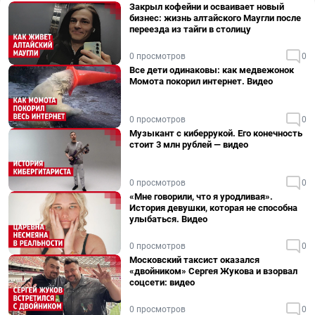
Закрыл кофейни и осваивает новый
бизнес: жизнь алтайского Маугли после
переезда из тайги в столицу
0 просмотров
0
Все дети одинаковы: как медвежонок
Момота покорил интернет. Видео
0 просмотров
0
Музыкант с киберрукой. Его конечность
стоит 3 млн рублей — видео
0 просмотров
0
«Мне говорили, что я уродливая».
История девушки, которая не способна
улыбаться. Видео
0 просмотров
0
Московский таксист оказался
«двойником» Сергея Жукова и взорвал
соцсети: видео
0 просмотров
0