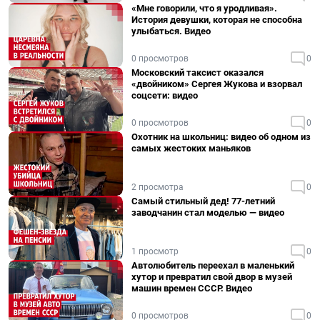
«Мне говорили, что я уродливая».
История девушки, которая не способна
улыбаться. Видео
0 просмотров
0
Московский таксист оказался
«двойником» Сергея Жукова и взорвал
соцсети: видео
0 просмотров
0
Охотник на школьниц: видео об одном из
самых жестоких маньяков
2 просмотра
0
Самый стильный дед! 77-летний
заводчанин стал моделью — видео
1 просмотр
0
Автолюбитель переехал в маленький
хутор и превратил свой двор в музей
машин времен СССР. Видео
0 просмотров
0