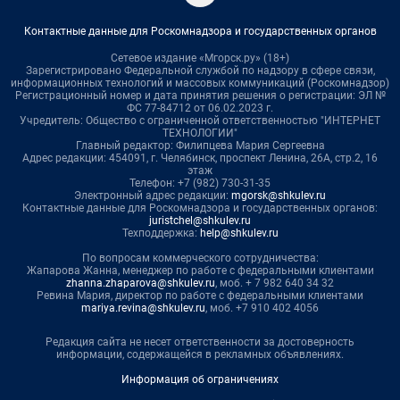
Контактные данные для Роскомнадзора и государственных органов
Сетевое издание «Мгорск.ру» (18+)
Зарегистрировано Федеральной службой по надзору в сфере связи,
информационных технологий и массовых коммуникаций (Роскомнадзор)
Регистрационный номер и дата принятия решения о регистрации: ЭЛ №
ФС 77-84712 от 06.02.2023 г.
Учредитель: Общество с ограниченной ответственностью "ИНТЕРНЕТ
ТЕХНОЛОГИИ"
Главный редактор: Филипцева Мария Сергеевна
Адрес редакции: 454091, г. Челябинск, проспект Ленина, 26А, стр.2, 16
этаж
Телефон: +7 (982) 730-31-35
Электронный адрес редакции:
mgorsk@shkulev.ru
Контактные данные для Роскомнадзора и государственных органов:
juristchel@shkulev.ru
Техподдержка:
help@shkulev.ru
По вопросам коммерческого сотрудничества:
Жапарова Жанна, менеджер по работе с федеральными клиентами
zhanna.zhaparova@shkulev.ru
, моб. + 7 982 640 34 32
Ревина Мария, директор по работе с федеральными клиентами
mariya.revina@shkulev.ru
, моб. +7 910 402 4056
Редакция сайта не несет ответственности за достоверность
информации, содержащейся в рекламных объявлениях.
Информация об ограничениях