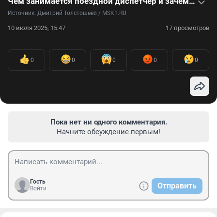
Чем занимается поездной диспетчер и зачем контролирует работу всей линии метро: видео
Источник: 
Дмитрий Толстошеев / MSK1.RU
10 июля 2025, 15:47
17 просмотров
0
0
0
0
0
Пока нет ни одного комментария.
Начните обсуждение первым!
Гость
Отправить
Войти