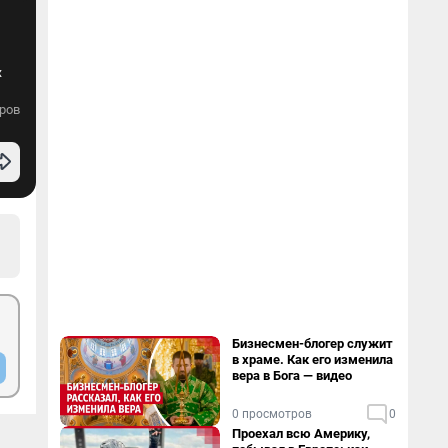
х
ров
Бизнесмен-блогер служит
в храме. Как его изменила
вера в Бога — видео
0 просмотров
0
Проехал всю Америку,