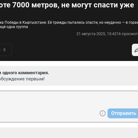
те 7000 метров, не могут спасти уже
ка Победы в Кыргызстане. Её трижды пытались спасти, но неудачно — в гора
ещё одна группа
21 августа 2025, 15:42
16 просмот
0
и одного комментария.
обсуждение первым!
Отправить