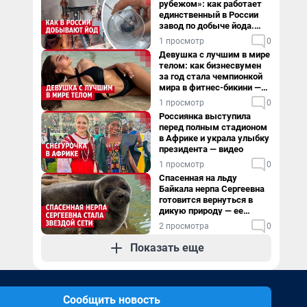
рубежом»: как работает
единственный в России
завод по добыче йода.
Видео
1 просмотр
0
Девушка с лучшим в мире
телом: как бизнесвумен
за год стала чемпионкой
мира в фитнес-бикини —
видео
1 просмотр
0
Россиянка выступила
перед полным стадионом
в Африке и украла улыбку
президента — видео
1 просмотр
0
Спасенная на льду
Байкала нерпа Сергеевна
готовится вернуться в
дикую природу — ее
видеоистория
2 просмотра
0
Показать еще
Сообщить новость