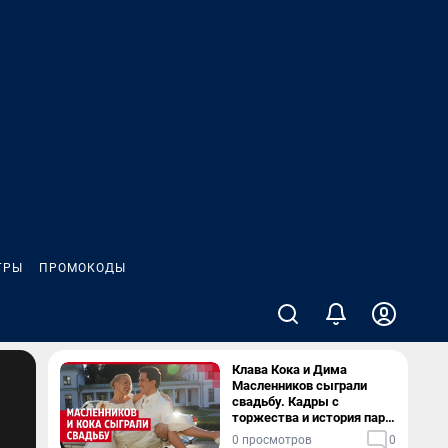
ГРЫ
ПРОМОКОДЫ
Клава Кока и Дима
Масленников сыграли
свадьбу. Кадры с
торжества и история пары
— в видео
0 просмотров
0