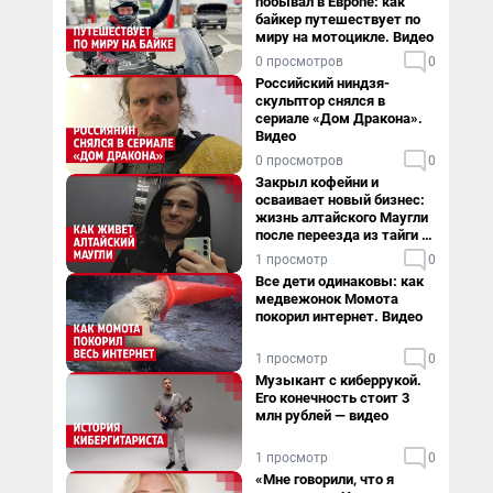
побывал в Европе: как
байкер путешествует по
миру на мотоцикле. Видео
0 просмотров
0
Российский ниндзя-
скульптор снялся в
сериале «Дом Дракона».
Видео
0 просмотров
0
Закрыл кофейни и
осваивает новый бизнес:
жизнь алтайского Маугли
после переезда из тайги в
столицу
1 просмотр
0
Все дети одинаковы: как
медвежонок Момота
покорил интернет. Видео
1 просмотр
0
Музыкант с киберрукой.
Его конечность стоит 3
млн рублей — видео
1 просмотр
0
«Мне говорили, что я