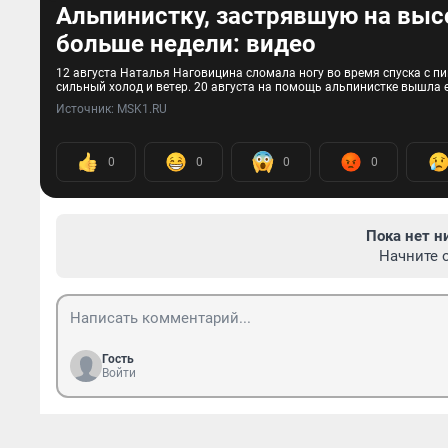
Альпинистку, застрявшую на высо
больше недели: видео
12 августа Наталья Наговицина сломала ногу во время спуска с пи
сильный холод и ветер. 20 августа на помощь альпинистке вышла 
Источник: 
MSK1.RU
0
0
0
0
Пока нет н
Начните 
Гость
Войти