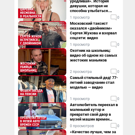
уродливая». История
девушки, которая не
способна улыбаться.
Видео
1 просмотр
0
Московский таксист
оказался «двойником»
Сергея Жукова и взорвал
соцсети: видео
1 просмотр
0
Охотник на школьниц:
видео об одном из самых
жестоких маньяков
2 просмотра
0
Самый стильный дед! 77-
летний заводчанин стал
моделью — видео
1 просмотр
0
Автолюбитель переехал в
маленький хутор и
превратил свой двор в
музей машин времен
СССР. Видео
0 просмотров
0
«Качество лучше, чем за